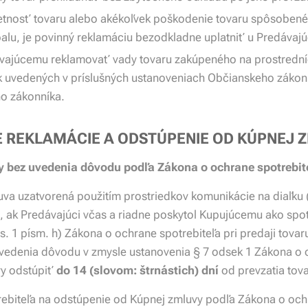
letnosť tovaru alebo akékoľvek poškodenie tovaru spôsobené
lu, je povinný reklamáciu bezodkladne uplatniť u Predávaj
ávajúcemu reklamovať vady tovaru zakúpeného na prostredn
 uvedených v príslušných ustanoveniach Občianskeho zákon
o zákonníka.
NIE REKLAMÁCIE A ODSTÚPENIE OD KÚPNEJ
 bez uvedenia dôvodu podľa Zákona o ochrane spotrebiteľ
uva uzatvorená použitím prostriedkov komunikácie na diaľku 
, ak Predávajúci včas a riadne poskytol Kupujúcemu ako spot
. 1 písm. h) Zákona o ochrane spotrebiteľa pri predaji tovaru
uvedenia dôvodu v zmysle ustanovenia § 7 odsek 1 Zákona o o
vy odstúpiť
do 14 (slovom: štrnástich) dní
od prevzatia tova
rebiteľa na odstúpenie od Kúpnej zmluvy podľa Zákona o ochra