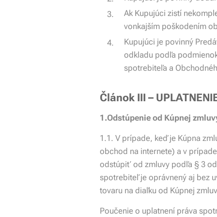
Ak Kupujúci zistí nekomp
vonkajším poškodením oba
Kupujúci je povinný Pred
odkladu podľa podmienok
spotrebiteľa a Obchodnéh
Článok III – UPLATNE
1.Odstúpenie od Kúpnej zmluvy
1.1. V prípade, keď je Kúpna zml
obchod na internete) a v prípade
odstúpiť od zmluvy podľa § 3 ods
spotrebiteľ je oprávnený aj bez 
tovaru na diaľku od Kúpnej zmlu
Poučenie o uplatnení práva spot