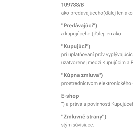
109788/B
ako predávajúceho(ďalej len ako
"Predávajúci")
a kupujúceho (ďalej len ako
"Kupujúci")
pri uplatňovaní práv vyplývajúc
uzatvorenej medzi Kupujúcim a P
"Kúpna zmluva")
prostredníctvom elektronického 
E-shop
") a práva a povinnosti Kupujúce
"Zmluvné strany")
stým súvisiace.