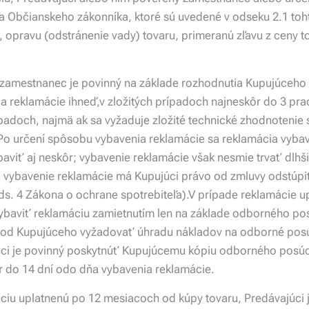
 Občianskeho zákonníka, ktoré sú uvedené v odseku 2.1 toht
opravu (odstránenie vady) tovaru, primeranú zľavu z ceny t
zamestnanec je povinný na základe rozhodnutia Kupujúceho o
ia reklamácie ihneď,v zložitých prípadoch najneskôr do 3 pr
adoch, najmä ak sa vyžaduje zložité technické zhodnotenie s
Po určení spôsobu vybavenia reklamácie sa reklamácia vyba
viť aj neskôr; vybavenie reklamácie však nesmie trvať dlhši
na vybavenie reklamácie má Kupujúci právo od zmluvy odstúp
ds. 4 Zákona o ochrane spotrebiteľa).V prípade reklamácie 
ybaviť reklamáciu zamietnutím len na základe odborného po
 Kupujúceho vyžadovať úhradu nákladov na odborné posúde
i je povinný poskytnúť Kupujúcemu kópiu odborného posú
r do 14 dní odo dňa vybavenia reklamácie.
ciu uplatnenú po 12 mesiacoch od kúpy tovaru, Predávajúci 