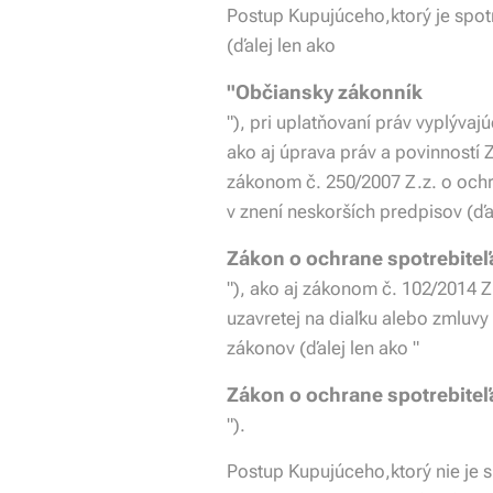
Postup Kupujúceho,ktorý je spot
(ďalej len ako
"Občiansky zákonník
"), pri uplatňovaní práv vyplýv
ako aj úprava práv a povinností 
zákonom č. 250/2007 Z.z. o ochr
v znení neskorších predpisov (ďal
Zákon o ochrane spotrebiteľ
"), ako aj zákonom č. 102/2014 Z
uzavretej na diaľku alebo zmluv
zákonov (ďalej len ako "
Zákon o ochrane spotrebiteľa
").
Postup Kupujúceho,ktorý nie je s