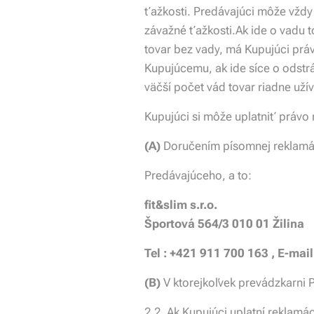
ťažkosti. Predávajúci môže vžd
závažné ťažkosti.Ak ide o vadu t
tovar bez vady, má Kupujúci prá
Kupujúcemu, ak ide síce o odstr
väčší počet vád tovar riadne uží
Kupujúci si môže uplatniť právo
(A)
Doručením písomnej reklamác
Predávajúceho, a to:
fit&slim s.r.o.
Športová 564/3 010 01 Žilina
Tel : +421 911 700 163 , E-mai
(B)
V ktorejkoľvek prevádzkarni 
2.2. Ak Kupujúci uplatní reklam