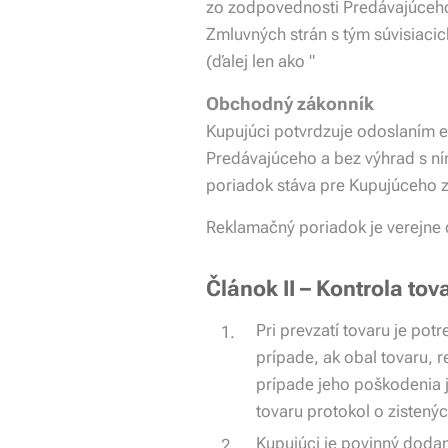
zo zodpovednosti Predávajúceho
Zmluvných strán s tým súvisiaci
(ďalej len ako "
Obchodný zákonník
Kupujúci potvrdzuje odoslaním 
Predávajúceho a bez výhrad s n
poriadok stáva pre Kupujúceho 
Reklamačný poriadok je verejne d
Článok II – Kontrola tova
Pri prevzatí tovaru je pot
prípade, ak obal tovaru, 
prípade jeho poškodenia 
tovaru protokol o zisten
Kupujúci je povinný dodan