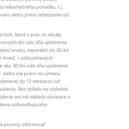
o reklamačného poriadku, t.j.
ovaru alebo právo odstúpenia od
 tom, ktoré z práv zo záruky
acovných dní odo dňa uplatnenia
tavu tovaru, najneskôr do 30 dní
ví ihneď, v odôvodnených
e ako 30 dní odo dňa uplatnenia
iť alebo má právo na výmenu
uplatnenej do 12 mesiacov od
súdenia. Bez ohľadu na výsledok
nie ani iné náklady súvisiace s
denia odôvodňujúceho
je povinný informovať