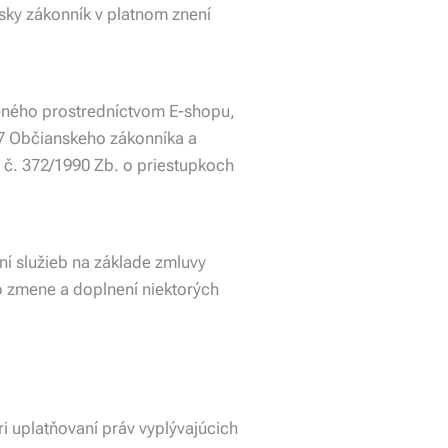
sky zákonník v platnom znení
peného prostredníctvom E-shopu,
627 Občianskeho zákonníka a
 č. 372/1990 Zb. o priestupkoch
ní služieb na základe zmluvy
o zmene a doplnení niektorých
i uplatňovaní práv vyplývajúcich