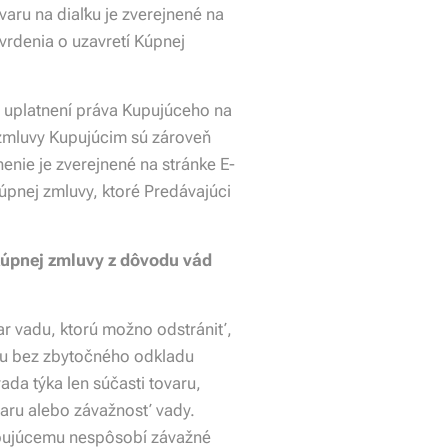
varu na diaľku je zverejnené na
vrdenia o uzavretí Kúpnej
 uplatnení práva Kupujúceho na
 zmluvy Kupujúcim sú zároveň
nie je zverejnené na stránke E-
úpnej zmluvy, ktoré Predávajúci
Kúpnej zmluvy z dôvodu vád
ar vadu, ktorú možno odstrániť,
adu bez zbytočného odkladu
da týka len súčasti tovaru,
aru alebo závažnosť vady.
upujúcemu nespôsobí závažné