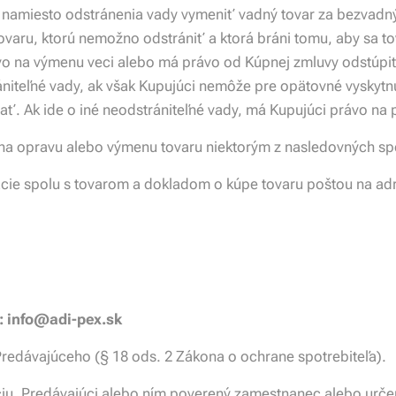
y namiesto odstránenia vady vymeniť vadný tovar za bezvadn
ovaru, ktorú nemožno odstrániť a ktorá bráni tomu, aby sa t
vo na výmenu veci alebo má právo od Kúpnej zmluvy odstúpiť. 
ániteľné vady, ak však Kupujúci nemôže pre opätovné vyskytn
vať. Ak ide o iné neodstrániteľné vady, má Kupujúci právo na 
 na opravu alebo výmenu tovaru niektorým z nasledovných sp
ie spolu s tovarom a dokladom o kúpe tovaru poštou na ad
l: info@adi-pex.sk
Predávajúceho (§ 18 ods. 2 Zákona o ochrane spotrebiteľa).
áciu, Predávajúci alebo ním poverený zamestnanec alebo urč