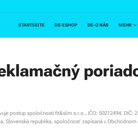
STARTSEITE
DE-ESHOP
DE-O NÁS
MEHR
eklamačný poriad
je postup spoločnosti fit&slim s.r.o., IČO: 50212494, DIČ: 2
ina, Slovenská republika, spoločnosť zapísaná v Obchodnom r