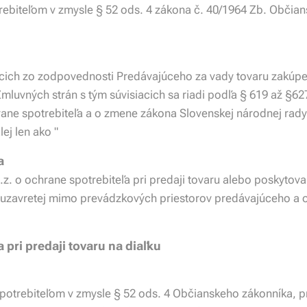
rebiteľom v zmysle § 52 ods. 4 zákona č. 40/1964 Zb. Občian
ajúcich zo zodpovednosti Predávajúceho za vady tovaru zakú
Zmluvných strán s tým súvisiacich sa riadi podľa § 619 až §
ane spotrebiteľa a o zmene zákona Slovenskej národnej rady
ej len ako "
a
.z. o ochrane spotrebiteľa pri predaji tovaru alebo poskytova
y uzavretej mimo prevádzkových priestorov predávajúceho a 
 pri predaji tovaru na diaľku
potrebiteľom v zmysle § 52 ods. 4 Občianskeho zákonníka, pr