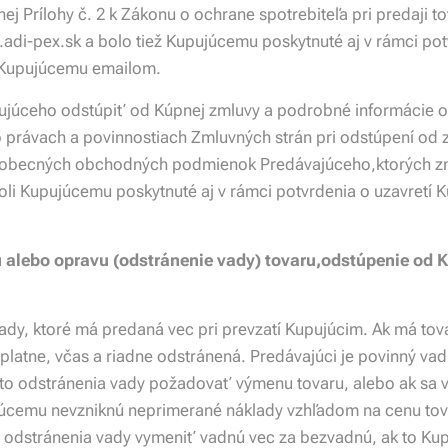
ej Prílohy č. 2 k Zákonu o ochrane spotrebiteľa pri predaji to
adi-pex.sk a bolo tiež Kupujúcemu poskytnuté aj v rámci pot
l Kupujúcemu emailom.
júceho odstúpiť od Kúpnej zmluvy a podrobné informácie o
 právach a povinnostiach Zmluvných strán pri odstúpení od
 všeobecných obchodných podmienok Predávajúceho,ktorých zne
li Kupujúcemu poskytnuté aj v rámci potvrdenia o uzavretí K
 alebo opravu (odstránenie vady) tovaru,odstúpenie od 
ady, ktoré má predaná vec pri prevzatí Kupujúcim. Ak má tov
platne, včas a riadne odstránená. Predávajúci je povinný v
o odstránenia vady požadovať výmenu tovaru, alebo ak sa va
júcemu nevzniknú neprimerané náklady vzhľadom na cenu tov
 odstránenia vady vymeniť vadnú vec za bezvadnú, ak to K