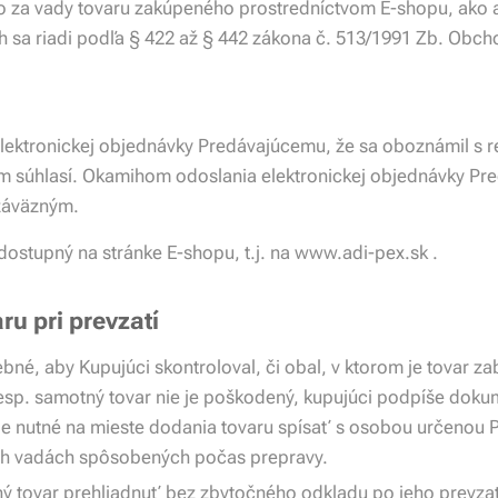
 za vady tovaru zakúpeného prostredníctvom E-shopu, ako aj
ch sa riadi podľa § 422 až § 442 zákona č. 513/1991 Zb. Obc
elektronickej objednávky Predávajúcemu, že sa oboznámil s
ím súhlasí. Okamihom odoslania elektronickej objednávky P
záväzným.
ostupný na stránke E-shopu, t.j. na www.adi-pex.sk .
ru pri prevzatí
rebné, aby Kupujúci skontroloval, či obal, v ktorom je tovar z
resp. samotný tovar nie je poškodený, kupujúci podpíše dokum
je nutné na mieste dodania tovaru spísať s osobou určenou 
ých vadách spôsobených počas prepravy.
ý tovar prehliadnuť bez zbytočného odkladu po jeho prevzat