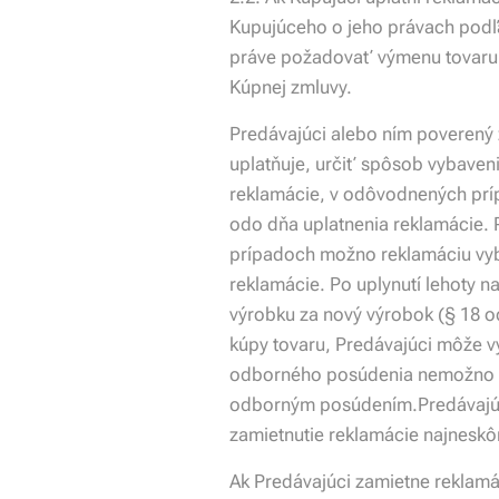
Kupujúceho o jeho právach podľa
práve požadovať výmenu tovaru, 
Kúpnej zmluvy.
Predávajúci alebo ním poverený 
uplatňuje, určiť spôsob vybaven
reklamácie, v odôvodnených príp
odo dňa uplatnenia reklamácie. 
prípadoch možno reklamáciu vyba
reklamácie. Po uplynutí lehoty 
výrobku za nový výrobok (§ 18 o
kúpy tovaru, Predávajúci môže v
odborného posúdenia nemožno od
odborným posúdením.Predávajúc
zamietnutie reklamácie najneskô
Ak Predávajúci zamietne reklamá