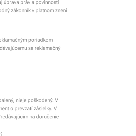
 úprava práv a povinností
hodný zákonník v platnom znení
 reklamačným poriadkom
redávajúcemu sa reklamačný
abalený, nieje poškodený. V
ent o prevzatí zásielky. V
Predávajúcim na doručenie
í.