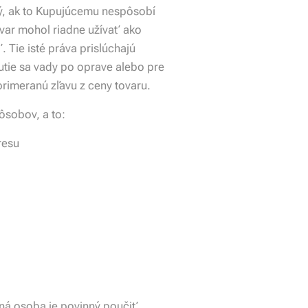
ý, ak to Kupujúcemu nespôsobí
ovar mohol riadne užívať ako
Tie isté práva prislúchajú
utie sa vady po oprave alebo pre
primeranú zľavu z ceny tovaru.
ôsobov, a to:
resu
ená osoba je povinný poučiť