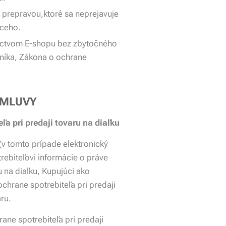
 prepravou,ktoré sa neprejavuje
úceho.
íctvom E-shopu bez zbytočného
níka, Zákona o ochrane
 ZMLUVY
a pri predaji tovaru na diaľku
(v tomto prípade elektronický
rebiteľovi informácie o práve
 na diaľku, Kupujúci ako
chrane spotrebiteľa pri predaji
ru.
ne spotrebiteľa pri predaji