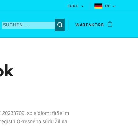
EUR
€
DE
WARENKORB
ok
120233709, so sídlom: fit&slim
egistri Okresného súdu Žilina