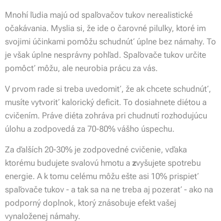
Mnohí ľudia majú od spaľovačov tukov nerealistické
očakávania. Myslia si, že ide o čarovné pilulky, ktoré im
svojimi účinkami pomôžu schudnúť úplne bez námahy. To
je však úplne nesprávny pohľad. Spaľovače tukov určite
pomôcť môžu, ale
neurobia prácu za vás.
V prvom rade si treba uvedomiť, že ak chcete schudnúť,
musíte vytvoriť kalorický deficit. To dosiahnete diétou a
cvičením. Práve diéta zohráva pri chudnutí rozhodujúcu
úlohu a zodpovedá za
70-80% vášho úspechu.
Za ďalších 20-30% je zodpovedné cvičenie, vďaka
ktorému budujete svalovú hmotu a
z
vyšujete spotrebu
energie. A k tomu celému môžu ešte asi 10% prispieť
spaľovače tukov - a tak sa na ne treba aj pozerať - ako na
podporný doplnok, ktorý znásobuje efekt vašej
vynaloženej námahy.