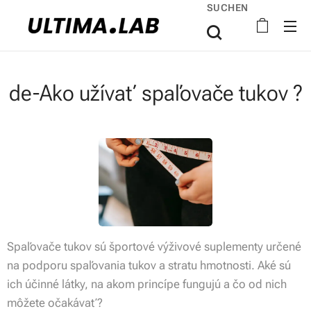
SUCHEN
de-Ako užívať spaľovače tukov ?
Spaľovače tukov sú športové výživové suplementy určené
na podporu spaľovania tukov a stratu hmotnosti. Aké sú
ich účinné látky, na akom princípe fungujú a čo od nich
môžete očakávať?