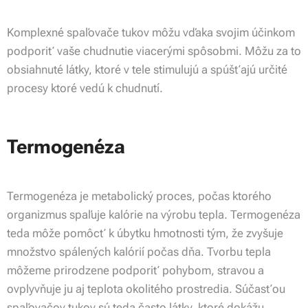
Komplexné spaľovače tukov môžu vďaka svojim účinkom
podporiť vaše chudnutie viacerými spôsobmi. Môžu za to
obsiahnuté látky, ktoré v tele stimulujú a spúšťajú určité
procesy ktoré vedú k chudnutí.
Termogenéza
Termogenéza je metabolický proces, počas ktorého
organizmus spaľuje kalórie na výrobu tepla. Termogenéza
teda môže pomôcť k úbytku hmotnosti tým, že zvyšuje
množstvo spálených kalórií počas dňa. Tvorbu tepla
môžeme prirodzene podporiť pohybom, stravou a
ovplyvňuje ju aj teplota okolitého prostredia. Súčasťou
spaľovačov tukov sú teda často látky, ktoré dokážu