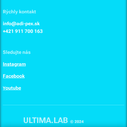
Rýchly kontakt
info@adi-pex.sk
+421 911
700 163
Sledujte nás
I
nstagram
F
acebook
outube
Y
ULTIMA.LAB
© 2024