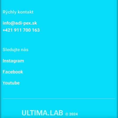
Rýchly kontakt
info@adi-pex.sk
+421 911
700 163
Sledujte nás
I
nstagram
F
acebook
outube
Y
ULTIMA.LAB
© 2024