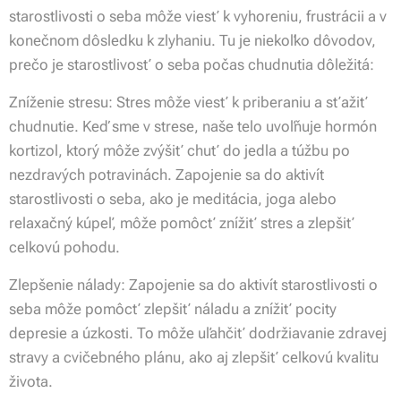
starostlivosti o seba môže viesť k vyhoreniu, frustrácii a v
konečnom dôsledku k zlyhaniu. Tu je niekoľko dôvodov,
prečo je starostlivosť o seba počas chudnutia dôležitá:
Zníženie stresu: Stres môže viesť k priberaniu a sťažiť
chudnutie. Keď sme v strese, naše telo uvoľňuje hormón
kortizol, ktorý môže zvýšiť chuť do jedla a túžbu po
nezdravých potravinách. Zapojenie sa do aktivít
starostlivosti o seba, ako je meditácia, joga alebo
relaxačný kúpeľ, môže pomôcť znížiť stres a zlepšiť
celkovú pohodu.
Zlepšenie nálady: Zapojenie sa do aktivít starostlivosti o
seba môže pomôcť zlepšiť náladu a znížiť pocity
depresie a úzkosti. To môže uľahčiť dodržiavanie zdravej
stravy a cvičebného plánu, ako aj zlepšiť celkovú kvalitu
života.