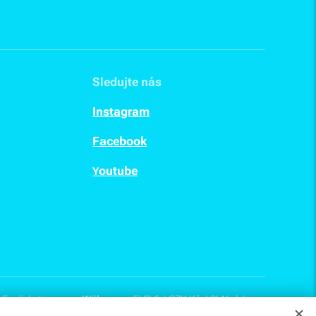
Sledujte nás
I
nstagram
F
acebook
outube
Y
English
Währung
EUR €
CZK Kč
PLN zł
tsch
HUF Ft