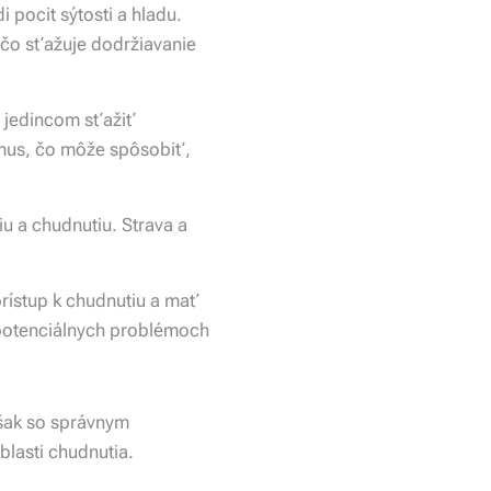
i pocit sýtosti a hladu.
 čo sťažuje dodržiavanie
 jedincom sťažiť
zmus, čo môže spôsobiť,
iu a chudnutiu. Strava a
rístup k chudnutiu a mať
 potenciálnych problémoch
šak so správnym
blasti chudnutia.