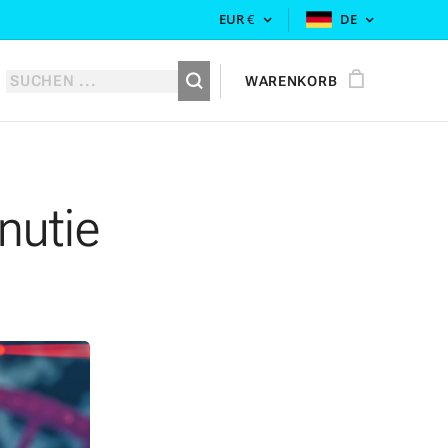
EUR
€
DE
WARENKORB
nutie