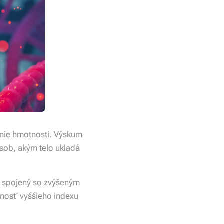
enie hmotnosti. Výskum
ôsob, akým telo ukladá
je spojený so zvýšeným
bnosť vyššieho indexu