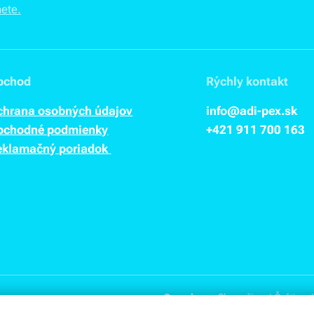
bchod
Rýchly kontakt
chrana osobných údajov
info@adi-pex.sk
bchodné podmienky
+421 911
700 163
eklamačný poriadok
Sprachen
Slovenčina
Čeština
Magyar
Polski
Deu