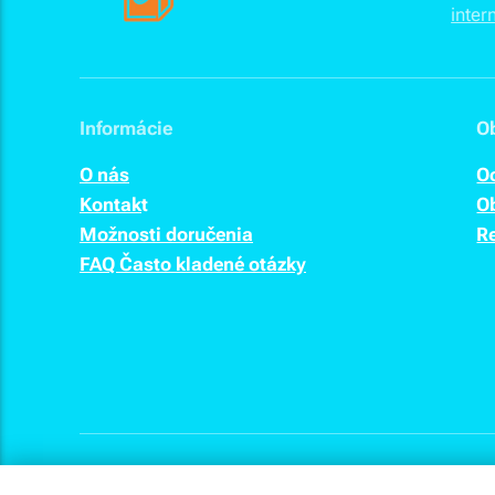
Informácie
O
O nás
O
Kontak
t
O
Možnosti doručenia
R
FAQ Často kladené otázky