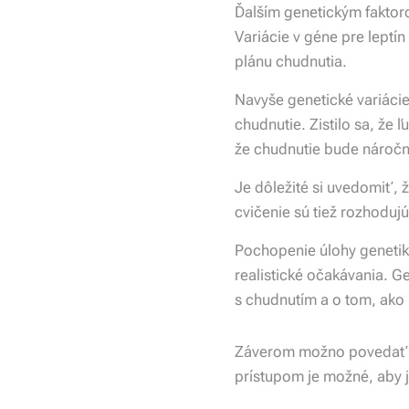
Ďalším genetickým faktorom
Variácie v géne pre leptí
plánu chudnutia.
Navyše genetické variáci
chudnutie. Zistilo sa, že
že chudnutie bude náročn
Je dôležité si uvedomiť, ž
cvičenie sú tiež rozhoduj
Pochopenie úlohy genetik
realistické očakávania. 
s chudnutím a o tom, ako
Záverom možno povedať, ž
prístupom je možné, aby je