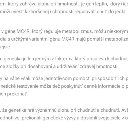
, ktorý zohráva úlohu pri hmotnosti, je gén leptín, ktorý riad
n môžu viesť k zhoršenej schopnosti regulovať chuť do jedla,
e v géne MC4R, ktorý reguluje metabolizmus, môžu niektorým
 ľudia s určitými variantmi génu MC4R majú pomalší metaboli
ejšie.
e genetika je len jedným z faktorov, ktorý prispieva k chudnut
úce zložky pri dosahovaní a udržiavaní zdravej hmotnosti.
y na váhe však môže jednotlivcom pomôcť prispôsobiť ich p
Genetické testovanie môže tiež poskytnúť cenné informácie o
 ich prekonať.
e genetika hrá významnú úlohu pri chudnutí a chudnutí. Av
dnotlivci prekonali genetické výzvy a dosiahli svoje ciele v o