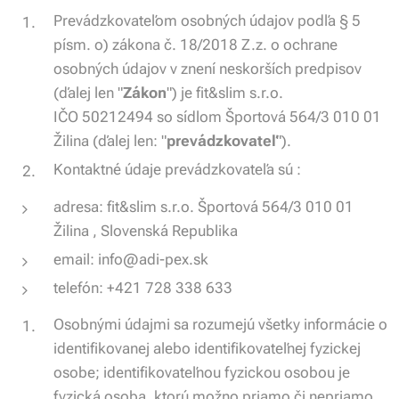
Prevádzkovateľom osobných údajov podľa § 5
písm. o) zákona č. 18/2018 Z.z. o ochrane
osobných údajov v znení neskorších predpisov
(ďalej len "
Zákon
") je fit&slim s.r.o.
IČO 50212494 so sídlom Športová 564/3 010 01
Žilina (ďalej len: "
prevádzkovateľ
").
Kontaktné údaje prevádzkovateľa sú :
adresa: fit&slim s.r.o. Športová 564/3 010 01
Žilina , Slovenská Republika
email: info@adi-pex.sk
telefón: +421 728 338 633
Osobnými údajmi sa rozumejú všetky informácie o
identifikovanej alebo identifikovateľnej fyzickej
osobe; identifikovateľnou fyzickou osobou je
fyzická osoba, ktorú možno priamo či nepriamo