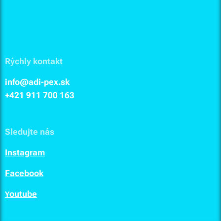
Rýchly kontakt
info@adi-pex.sk
+421 911
700 163
Sledujte nás
I
nstagram
F
acebook
outube
Y