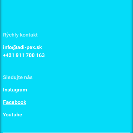
Rýchly kontakt
info@adi-pex.sk
+421 911
700 163
Sledujte nás
I
nstagram
F
acebook
outube
Y