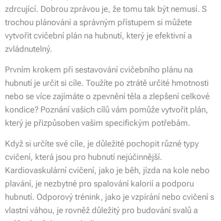
zdrcující. Dobrou zprávou je, že tomu tak být nemusí. S
trochou plánování a správným přístupem si můžete
vytvořit cvičební plán na hubnutí, který je efektivní a
zvládnutelný.
Prvním krokem při sestavování cvičebního plánu na
hubnutí je určit si cíle. Toužíte po ztrátě určité hmotnosti
nebo se více zajímáte o zpevnění těla a zlepšení celkové
kondice? Poznání vašich cílů vám pomůže vytvořit plán,
který je přizpůsoben vašim specifickým potřebám.
Když si určíte své cíle, je důležité pochopit různé typy
cvičení, která jsou pro hubnutí nejúčinnější.
Kardiovaskulární cvičení, jako je běh, jízda na kole nebo
plavání, je nezbytné pro spalování kalorií a podporu
hubnutí. Odporový trénink, jako je vzpírání nebo cvičení s
vlastní váhou, je rovněž důležitý pro budování svalů a