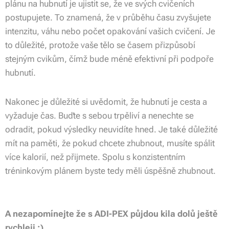
plánu na hubnutí je ujistit se, že ve svých cvičeních
postupujete. To znamená, že v průběhu času zvyšujete
intenzitu, váhu nebo počet opakování vašich cvičení. Je
to důležité, protože vaše tělo se časem přizpůsobí
stejným cvikům, čímž bude méně efektivní při podpoře
hubnutí.
Nakonec je důležité si uvědomit, že hubnutí je cesta a
vyžaduje čas. Buďte s sebou trpěliví a nenechte se
odradit, pokud výsledky neuvidíte hned. Je také důležité
mít na paměti, že pokud chcete zhubnout, musíte spálit
více kalorií, než přijmete. Spolu s konzistentním
tréninkovým plánem byste tedy měli úspěšně zhubnout.
A nezapomínejte že s ADI-PEX půjdou kila dolů ještě
rychleji :)