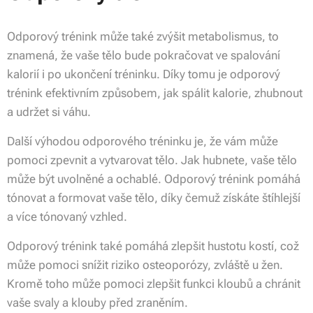
Odporový trénink může také zvýšit metabolismus, to
znamená, že vaše tělo bude pokračovat ve spalování
kalorií i po ukončení tréninku. Díky tomu je odporový
trénink efektivním způsobem, jak spálit kalorie, zhubnout
a udržet si váhu.
Další výhodou odporového tréninku je, že vám může
pomoci zpevnit a vytvarovat tělo. Jak hubnete, vaše tělo
může být uvolněné a ochablé. Odporový trénink pomáhá
tónovat a formovat vaše tělo, díky čemuž získáte štíhlejší
a více tónovaný vzhled.
Odporový trénink také pomáhá zlepšit hustotu kostí, což
může pomoci snížit riziko osteoporózy, zvláště u žen.
Kromě toho může pomoci zlepšit funkci kloubů a chránit
vaše svaly a klouby před zraněním.