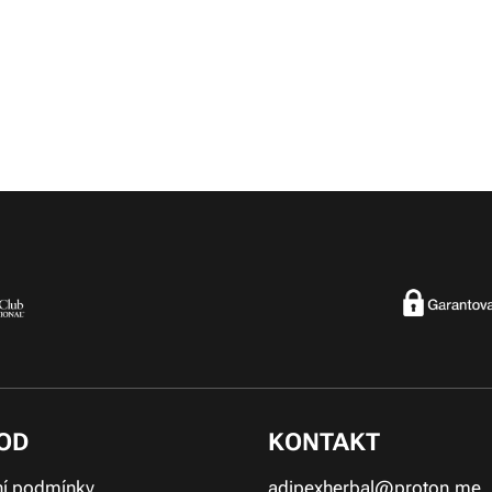
OD
KONTAKT
í podmínky
adipexherbal@proton.me