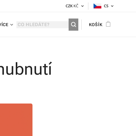
CZK
KČ
CS
VÍCE
KOŠÍK
hubnutí