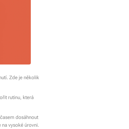
utí. Zde je několik
it rutinu, která
e časem dosáhnout
 na vysoké úrovni.