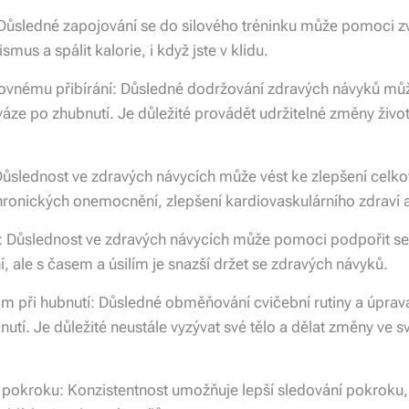
Důsledné zapojování se do silového tréninku může pomoci zv
mus a spálit kalorie, i když jste v klidu.
vnému přibírání: Důsledné dodržování zdravých návyků mů
áze po zhubnutí. Je důležité provádět udržitelné změny životn
 Důslednost ve zdravých návycích může vést ke zlepšení celk
chronických onemocnění, zlepšení kardiovaskulárního zdraví a
: Důslednost ve zdravých návycích může pomoci podpořit se
í, ale s časem a úsilím je snazší držet se zdravých návyků.
 při hubnutí: Důsledné obměňování cvičební rutiny a úpra
nutí. Je důležité neustále vyzývat své tělo a dělat změny ve 
pokroku: Konzistentnost umožňuje lepší sledování pokroku, t