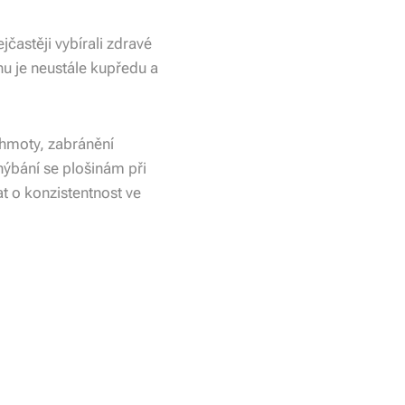
častěji vybírali zdravé
hu je neustále kupředu a
 hmoty, zabránění
hýbání se plošinám při
t o konzistentnost ve