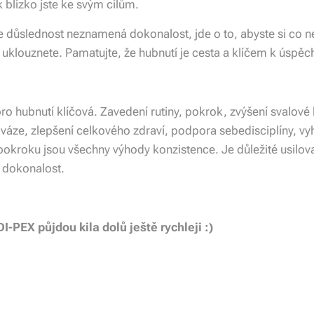
k blízko jste ke svým cílům.
e důslednost neznamená dokonalost, jde o to, abyste si co nej
ž uklouznete. Pamatujte, že hubnutí je cesta a klíčem k úspěc
pro hubnutí klíčová. Zavedení rutiny, pokrok, zvýšení svalové
áze, zlepšení celkového zdraví, podpora sebedisciplíny, vy
 pokroku jsou všechny výhody konzistence. Je důležité usilova
o dokonalost.
-PEX půjdou kila dolů ještě rychleji :)