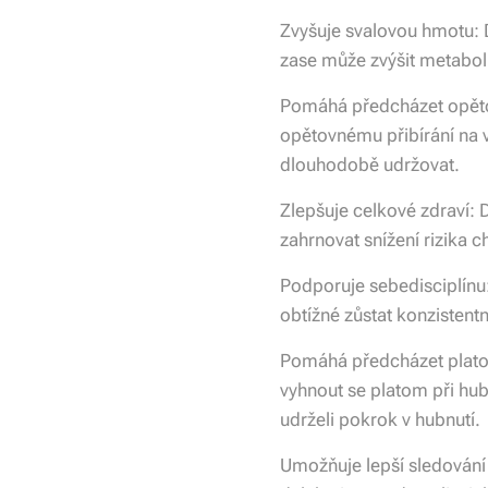
Zvyšuje svalovou hmotu: 
zase může zvýšit metabolis
Pomáhá předcházet opěto
opětovnému přibírání na v
dlouhodobě udržovat.
Zlepšuje celkové zdraví:
zahrnovat snížení rizika 
Podporuje sebedisciplínu
obtížné zůstat konzistentn
Pomáhá předcházet platom
vyhnout se platom při hub
udrželi pokrok v hubnutí.
Umožňuje lepší sledování 