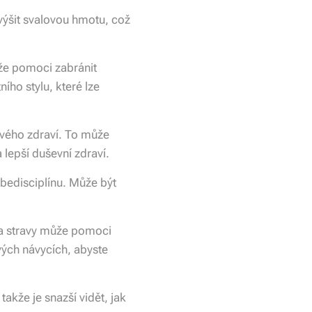
ýšit svalovou hmotu, což
že pomoci zabránit
ího stylu, které lze
ového zdraví. To může
 lepší duševní zdraví.
bedisciplínu. Může být
va stravy může pomoci
svých návycích, abyste
akže je snazší vidět, jak