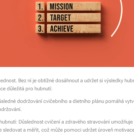
lednost. Bez ní je obtížné dosáhnout a udržet si výsledky hubn
ce důležitá pro hubnutí:
ůsledné dodržování cvičebního a dietního plánu pomáhá vytvoř
držování.
hubnutí: Důslednost cvičení a zdravého stravování umožňuj
e sledovat a měřit, což může pomoci udržet úroveň motivace