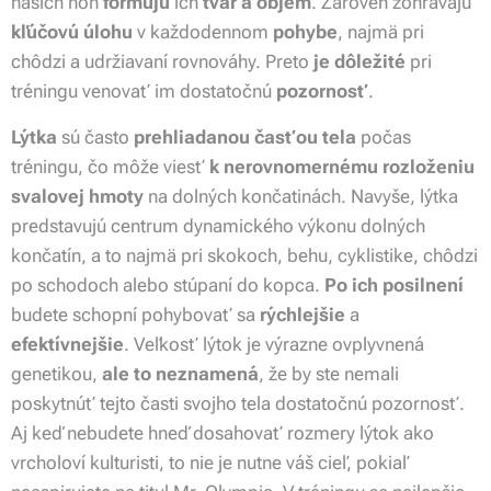
našich nôh
formujú
ich
tvar a objem
. Zároveň zohrávajú
kľúčovú úlohu
v každodennom
pohybe
, najmä pri
chôdzi a udržiavaní rovnováhy. Preto
je dôležité
pri
tréningu venovať im dostatočnú
pozornosť
.
Lýtka
sú často
prehliadanou časťou tela
počas
tréningu, čo môže viesť
k nerovnomernému rozloženiu
svalovej hmoty
na dolných končatinách. Navyše, lýtka
predstavujú centrum dynamického výkonu dolných
končatín, a to najmä pri skokoch, behu, cyklistike, chôdzi
po schodoch alebo stúpaní do kopca.
Po ich posilnení
budete schopní pohybovať sa
rýchlejšie
a
efektívnejšie
. Veľkosť lýtok je výrazne ovplyvnená
genetikou,
ale to neznamená
, že by ste nemali
poskytnúť tejto časti svojho tela dostatočnú pozornosť.
Aj keď nebudete hneď dosahovať rozmery lýtok ako
vrcholoví kulturisti, to nie je nutne váš cieľ, pokiaľ