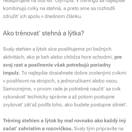
neaspirujete na titul Mr. Olympia. V tréningu sa najlepšie
kombinujú cviky na stehná, a preto sme sa rozhodli
združiť ich spolu v dnešnom článku.
Ako trénovať stehná a lýtka?
Svaly stehien a lýtok síce posilňujeme pri bežných
aktivitách, ako je beh alebo chôdza hore schodmi,
pre
svoj rast a posilnenie však potrebujú poriadny
impulz
. To najlepšie dosiahnete dobre zvolenými cvikmi
v posilňovni na strojoch, s jednoručkami alebo osou.
Samozrejme, v prvom rade je potrebné naučiť sa cvik
vykonávať technicky správne a až potom postupne
zvyšovať záťaž podľa toho, ako budete postupne silnieť.
Tréning stehien a lýtok by mal rovnako ako každý iný
začať zahriatím a rozcvičkou.
Svaly tým pripravíte na