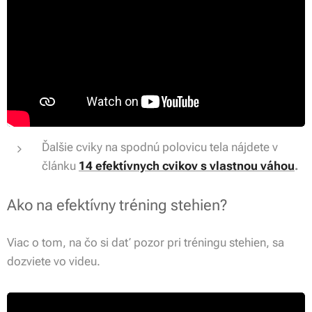
Ďalšie cviky na spodnú polovicu tela nájdete v
článku
14 efektívnych
cvikov s vlastnou váhou
.
Ako na efektívny tréning stehien?
Viac o tom, na čo si dať pozor pri tréningu stehien, sa
dozviete vo videu.