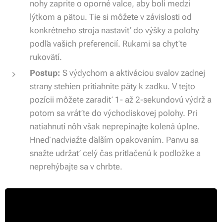
nohy zaprite o oporné valce, aby boli medzi
lýtkom a pätou. Tie si môžete v závislosti od
konkrétneho stroja nastaviť do výšky a polohy
podľa vašich preferencií. Rukami sa chyťte
rukovätí.
Postup:
S výdychom a aktiváciou svalov zadnej
strany stehien pritiahnite päty k zadku. V tejto
pozícii môžete zaradiť 1- až 2-sekundovú výdrž a
potom sa vráťte do východiskovej polohy. Pri
natiahnutí nôh však neprepínajte kolená úplne.
Hneď nadviažte ďalším opakovaním. Panvu sa
snažte udržať celý čas pritlačenú k podložke a
neprehýbajte sa v chrbte.