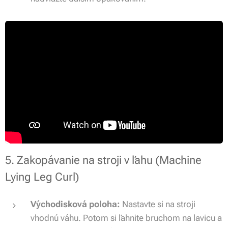
5. Zakopávanie na stroji v ľahu (Machine
Lying Leg Curl)
Východisková poloha:
Nastavte si na stroji
vhodnú váhu. Potom si ľahnite bruchom na lavicu a