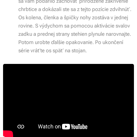
sa vám podarilo zachovať prirodzené zakrivenie
chrbtice a dokázali ste sa z tejto pozície zdvihnúť.
Os kolena, členka a špičky nohy zostáva v jednej
rovine. S výdychom sa pomocou aktivácie svalov
zadku a prednej strany stehien plynule narovnajte.
Potom urobte ďalšie opakovanie. Po ukončení
série vráťte os späť na stojan.