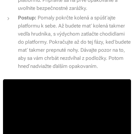
uvoľnite bezpečnostné zarážky.
Postup:
Pomaly pokrčte kolená a spúšťajte
platformu k sebe. Až budete mať kolená takmer
vedľa hrudníka, s výdychom zatlačte chodidlami
do platformy. Pokračujte až do tej fázy, keď budete
mať takmer prepnuté nohy. Dávajte pozor na to,
aby sa vám chrbát nezdvíhal z podložky. Potom
hneď nadviažte ďalším opakovaním.