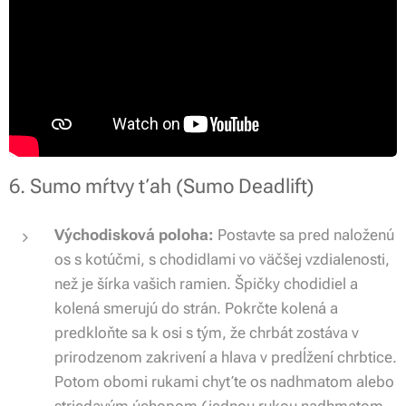
6. Sumo mŕtvy ťah (Sumo Deadlift)
Východisková poloha:
Postavte sa pred naloženú
os s kotúčmi, s chodidlami vo väčšej vzdialenosti,
než je šírka vašich ramien. Špičky chodidiel a
kolená smerujú do strán. Pokrčte kolená a
predkloňte sa k osi s tým, že chrbát zostáva v
prirodzenom zakrivení a hlava v predĺžení chrbtice.
Potom obomi rukami chyťte os nadhmatom alebo
striedavým úchopom (jednou rukou nadhmatom,