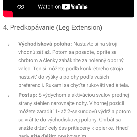
4. Predkopávanie (Leg Extension)
Východisková poloha:
Nastavte si na stroji
vhodnú záťaž. Potom sa posaďte, oprite sa
chrbtom a členky zaháknite za holenný oporný
valec. Ten si môžete podľa konkrétneho stroja
nastaviť do výšky a polohy podľa vašich
preferencií. Rukami sa chyťte rukovätí vedľa tela.
Postup:
S výdychom a aktiváciou svalov prednej
strany stehien narovnajte nohy. V hornej pozícii
môžete zaradiť 1- až 2-sekundovú výdrž a potom
sa vráťte do východiskovej polohy. Chrbát sa
snažte držať celý čas pritlačený k opierke. Hneď
nadviažte ďalším opakovaním.