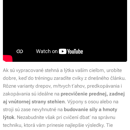
Ak sú vypracované stehná a lýtka vaším cieľom, urobíte
dobre, keď do tréningu zaradíte cviky z dnešného článku.
Rôzne varianty drepov, mŕtvych ťahov, predkopávania i
zakopávania sú ideálne na
precvičenie prednej, zadnej
aj vnútornej strany stehien
. Výpony s osou alebo na
stroji sú zase nevyhnutné na
budovanie sily a hmoty
lýtok
. Nezabudnite však pri cvičení dbať na správnu
techniku, ktorá vám prinesie najlepšie výsledky. Tie