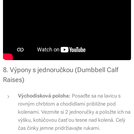
8. Výpony s jednoručkou (Dumbbell Calf
Raises)
Východisková poloha:
Posaďte sa na lavicu s
rovným chrbtom a chodidlami približne pod
kolenami. Vezmite si 2 jednoručky a položte ich na
výšku, kotúčovou časťou tesne nad kolená. Celý
čas činky jemne pridržiavajte rukami.