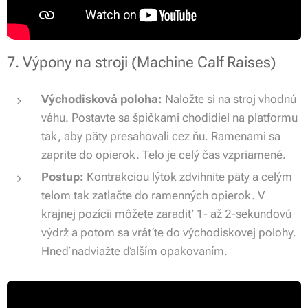
7. Výpony na stroji (Machine Calf Raises)
Východisková poloha:
Naložte si na stroj vhodnú
váhu. Postavte sa špičkami chodidiel na platformu
tak, aby päty presahovali cez ňu. Ramenami sa
zaprite do opierok. Telo je celý čas vzpriamené.
Postup:
Kontrakciou lýtok zdvihnite päty a celým
telom tak zatlačte do ramenných opierok. V
krajnej pozícii môžete zaradiť 1- až 2-sekundovú
výdrž a potom sa vráťte do východiskovej polohy.
Hneď nadviažte ďalším opakovaním.