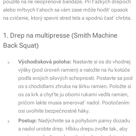
použite na ne neoprénové bandáže. Pri ťažkých drepoch
alebo mŕtvych ťahoch sa vám zase môže hodiť opasok
na cvičenie, ktorý spevní stred tela a spodnú časť chrbta.
1. Drep na multipresse (Smith Machine
Back Squat)
Východisková poloha:
Nastavte si os do vhodnej
výšky (pod úroveň ramien) a naložte na ňu kotúče
podľa svojich silových schopností. Postavte sa pod
os s chodidlami zhruba na šírku ramien. Položte si
os za krk a chyťte ju obomi rukami vedľa ramien,
pričom lakte musia smerovať nadol. Pootočením
osi uvoľnite bezpečnostné háky.
Postup:
Nadýchnite sa a pohybom panvy dozadu
a nadol urobte drep. Hĺbku drepu zvoľte tak, aby