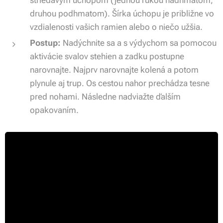
druhou podhmatom). Šírka úchopu je približne vo
vzdialenosti vašich ramien alebo o niečo užšia.
Postup:
Nadýchnite sa a s výdychom sa pomocou
aktivácie svalov stehien a zadku postupne
narovnajte. Najprv narovnajte kolená a potom
plynule aj trup. Os cestou nahor prechádza tesne
pred nohami. Následne nadviažte ďalším
opakovaním.