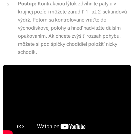
Postup:
Kontrakciou lýtok zdvihnite päty a v
krajnej pozícii môžete zaradiť 1- až 2-sekundovú
výdrž. Potom sa kontrolovane vráťte do
východiskovej polohy a hneď nadviažte ďalším
opakovaním. Ak chcete zvýšiť rozsah pohybu,
môžete si pod špičky chodidiel položiť nízky
schodík.