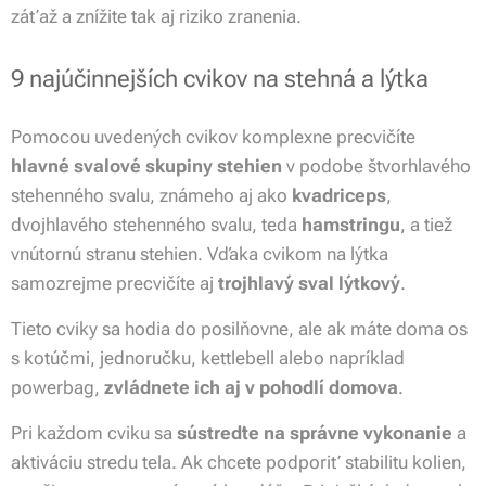
záťaž a znížite tak aj riziko zranenia.
9 najúčinnejších cvikov na stehná a lýtka
Pomocou uvedených cvikov komplexne precvičíte
hlavné svalové skupiny stehien
v podobe štvorhlavého
stehenného svalu
,
známeho aj ako
kvadriceps
,
dvojhlavého stehenného svalu
,
teda
hamstringu
, a tiež
vnútornú stranu stehien. Vďaka cvikom na lýtka
samozrejme precvičíte aj
trojhlavý sval lýtkový
.
Tieto cviky sa hodia do posilňovne, ale ak máte doma os
s kotúčmi, jednoručku, kettlebell alebo napríklad
powerbag,
zvládnete ich aj v pohodlí domova
.
Pri každom cviku sa
sústreďte na správne vykonanie
a
aktiváciu stredu tela. Ak chcete podporiť stabilitu kolien,