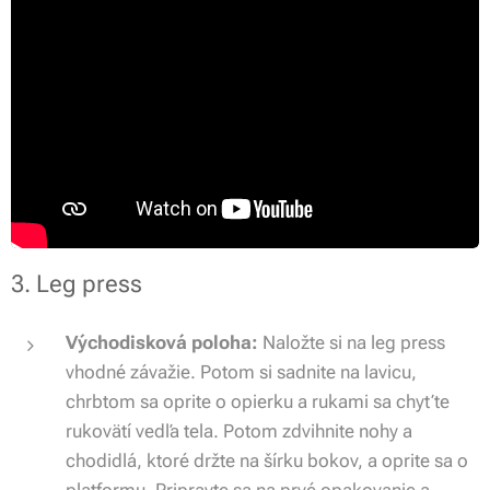
3. Leg press
Východisková poloha:
Naložte si na leg press
vhodné závažie. Potom si sadnite na lavicu,
chrbtom sa oprite o opierku a rukami sa chyťte
rukovätí vedľa tela. Potom zdvihnite nohy a
chodidlá, ktoré držte na šírku bokov, a oprite sa o
platformu. Pripravte sa na prvé opakovanie a