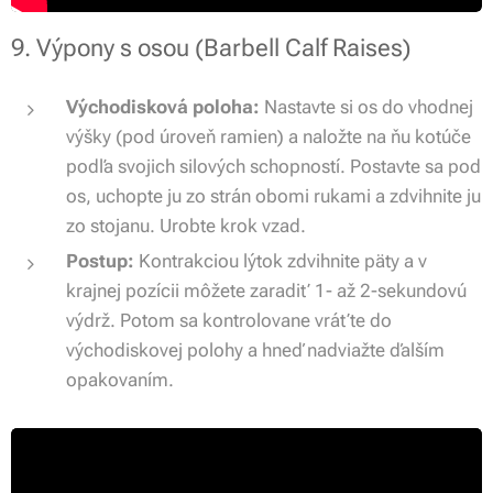
9. Výpony s osou (Barbell Calf Raises)
Východisková poloha:
Nastavte si os do vhodnej
výšky (pod úroveň ramien) a naložte na ňu kotúče
podľa svojich silových schopností. Postavte sa pod
os, uchopte ju zo strán obomi rukami a zdvihnite ju
zo stojanu. Urobte krok vzad.
Postup:
Kontrakciou lýtok zdvihnite päty a v
krajnej pozícii môžete zaradiť 1- až 2-sekundovú
výdrž. Potom sa kontrolovane vráťte do
východiskovej polohy a hneď nadviažte ďalším
opakovaním.