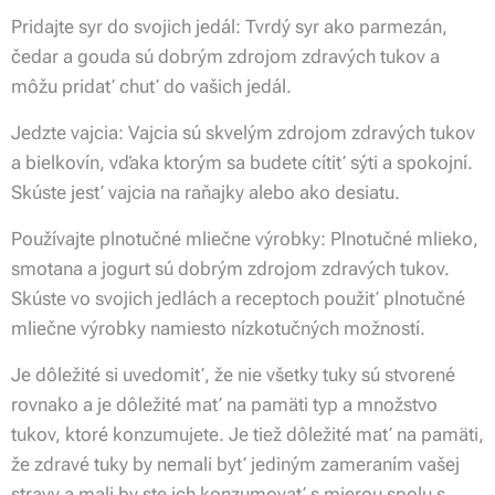
Pridajte syr do svojich jedál: Tvrdý syr ako parmezán,
čedar a gouda sú dobrým zdrojom zdravých tukov a
môžu pridať chuť do vašich jedál.
Jedzte vajcia: Vajcia sú skvelým zdrojom zdravých tukov
a bielkovín, vďaka ktorým sa budete cítiť sýti a spokojní.
Skúste jesť vajcia na raňajky alebo ako desiatu.
Používajte plnotučné mliečne výrobky: Plnotučné mlieko,
smotana a jogurt sú dobrým zdrojom zdravých tukov.
Skúste vo svojich jedlách a receptoch použiť plnotučné
mliečne výrobky namiesto nízkotučných možností.
Je dôležité si uvedomiť, že nie všetky tuky sú stvorené
rovnako a je dôležité mať na pamäti typ a množstvo
tukov, ktoré konzumujete. Je tiež dôležité mať na pamäti,
že zdravé tuky by nemali byť jediným zameraním vašej
stravy a mali by ste ich konzumovať s mierou spolu s