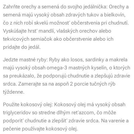
Zahrňte orechy a semená do svojho jedálnička: Orechy a
semená majú vysoký obsah zdravých tukov a bielkovín,
čo z nich robí skvelú možnosť občerstvenia pri chudnutí.
Vyskúšajte hrsť mandlí, vlašských orechov alebo
tekvicových semiačok ako občerstvenie alebo ich
pridajte do jedál.
Jedzte mastné ryby: Ryby ako losos, sardinky a makrela
majú vysoký obsah omega-3 mastných kyselín, o ktorých
sa preukázalo, že podporujú chudnutie a zlepšujú zdravie
srdca. Zamerajte sa na aspoň 2 porcie tučných rýb
týždenne.
Použite kokosový olej: Kokosový olej má vysoký obsah
triglyceridov so stredne dlhým reťazcom, čo môže
podporiť chudnutie a zlepšiť zdravie srdca. Na varenie a
pečenie používajte kokosový olej.