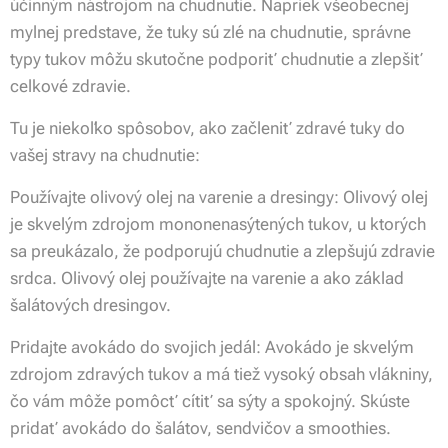
účinným nástrojom na chudnutie. Napriek všeobecnej
mylnej predstave, že tuky sú zlé na chudnutie, správne
typy tukov môžu skutočne podporiť chudnutie a zlepšiť
celkové zdravie.
Tu je niekoľko spôsobov, ako začleniť zdravé tuky do
vašej stravy na chudnutie:
Používajte olivový olej na varenie a dresingy: Olivový olej
je skvelým zdrojom mononenasýtených tukov, u ktorých
sa preukázalo, že podporujú chudnutie a zlepšujú zdravie
srdca. Olivový olej používajte na varenie a ako základ
šalátových dresingov.
Pridajte avokádo do svojich jedál: Avokádo je skvelým
zdrojom zdravých tukov a má tiež vysoký obsah vlákniny,
čo vám môže pomôcť cítiť sa sýty a spokojný. Skúste
pridať avokádo do šalátov, sendvičov a smoothies.