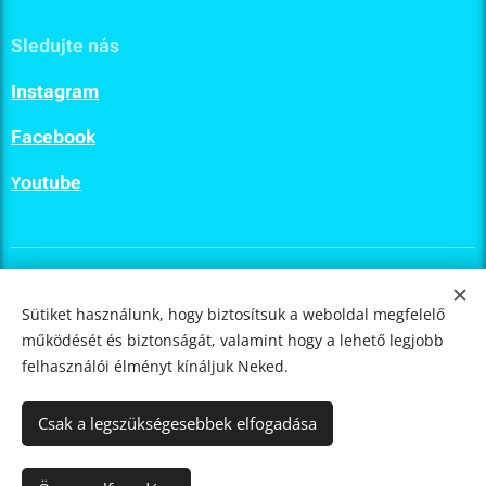
Sledujte nás
I
nstagram
F
acebook
outube
Y
ULTIMA.LAB
© 2023
Sütiket használunk, hogy biztosítsuk a weboldal megfelelő
működését és biztonságát, valamint hogy a lehető legjobb
Sütik
felhasználói élményt kínáljuk Neked.
Nyelvek
Csak a legszükségesebbek elfogadása
Slovenčina
Čeština
English
Magyar
Polski
Deutsch
Pénznem