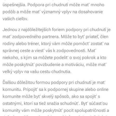
úspešnejšia. Podpora pri chudnutí môže mať mnoho
podôb a môže mať významný vplyv na dosahovanie
vašich cieľov.
Jednou z najdôležitejších foriem podpory pri chudnutí je
mať zodpovedného partnera. Môže to byť priateľ, člen
rodiny alebo tréner, ktorý vám môže pomôcť zostať na
správnej ceste a viesť vás k zodpovednosti. Mať
niekoho, s kým sa môžete podeliť o svoj pokrok a kto
môže poskytnúť povzbudenie a motiváciu, môže mať
veľký vplyv na vašu cestu chudnutia.
Ďalšou dôležitou formou podpory pri chudnutí je mať
komunitu. Pripojiť sa k podpornej skupine alebo online
komunite môže byť skvelý spôsob, ako sa spojiť s
ostatnými, ktorí sa tiež snažia schudnúť. Byť súčasťou
komunity vám môže poskytnúť pocit spolupatričnosti a