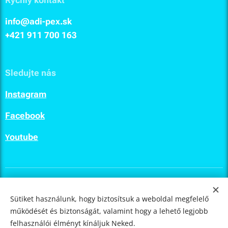
info@adi-pex.sk
+421 911
700 163
Sledujte nás
I
nstagram
F
acebook
outube
Y
ULTIMA.LAB
© 2023
Sütiket használunk, hogy biztosítsuk a weboldal megfelelő
működését és biztonságát, valamint hogy a lehető legjobb
Sütik
felhasználói élményt kínáljuk Neked.