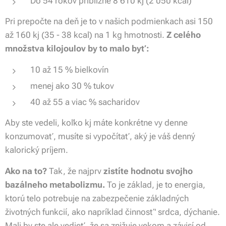
Do 54 rokov približne 8 610 kj (2 050 kcal)
Pri prepočte na deň je to v našich podmienkach asi 150
až 160 kj (35 - 38 kcal) na 1 kg hmotnosti.
Z celého
množstva kilojoulov by to malo byť:
10 až 15 % bielkovín
menej ako 30 % tukov
40 až 55 a viac % sacharidov
Aby ste vedeli, koľko kj máte konkrétne vy denne
konzumovať, musíte si vypočítať, aký je váš denný
kalorický príjem.
Ako na to?
Tak, že najprv
zistíte hodnotu svojho
bazálneho metabolizmu.
To je základ, je to energia,
ktorú telo potrebuje na zabezpečenie základných
životných funkcií, ako napríklad činnosť' srdca, dýchanie.
Mali by ste ale vedieť, že sa znižuje vekom a závisí od