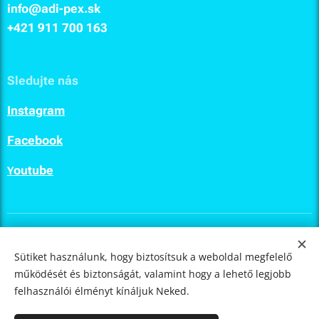
info@adi-pex.sk
+421 911
700 163
Sledujte nás
I
nstagram
F
acebook
outube
Y
ULTIMA.LAB
© 2023
Sütiket használunk, hogy biztosítsuk a weboldal megfelelő
működését és biztonságát, valamint hogy a lehető legjobb
Sütik
felhasználói élményt kínáljuk Neked.
Nyelvek