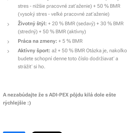
stres - nižšie pracovné zaťaženie) + 50 % BMR
(vysoký stres - veľké pracovné zaťaženie)
Životný štýl:
+ 20 % BMR (sedavý) + 30 % BMR
(stredný) + 50 % BMR (aktívny)
Práca na zmeny:
+ 5 % BMR
Aktívny šport
:
až + 50 % BMR Otázka je, nakoľko
budete schopní denne toto číslo dodržiavať a
strážiť si ho.
A nezabúdajte že s ADI-PEX pôjdu kilá dole ešte
rýchlejšie :)