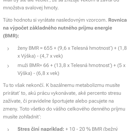
množstva svalovej hmoty.
Túto hodnotu si vyrátate nasledovným vzorcom.
Rovnica
na výpočet základného nutného príjmu energie
(BMR):
ženy BMR = 655 + (9,6 x Telesná hmotnosť) + (1,8
x Výška) - (4,7 x vek)
muži BMR= 66 + (13,8 x Telesná hmotnosť) + (5 x
Výška) - (6,8 x vek)
Tu to však nekončí. K bazálnemu metabolizmu musíte
prirátať to, akú prácu vykonávate, aké percento stresu
zažívate, či pravidelne športujete alebo pacujete na
zmeny. Toto všetko do vášho celkového denného príjmu
musíte zohľadniť:
Stres činí napr
ík
lad:
+ 10 - 20 % BMR (bežný