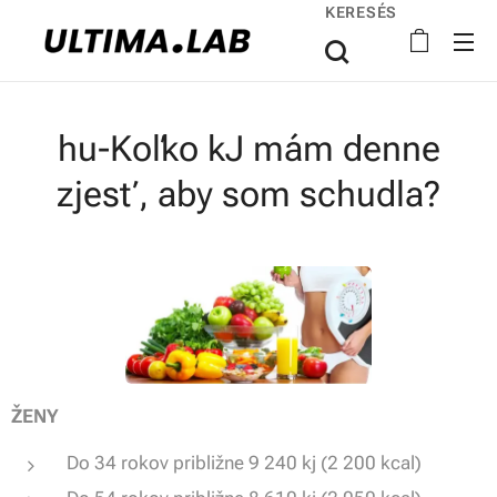
KERESÉS
hu-Koľko kJ mám denne
zjesť, aby som schudla?
ŽE
NY
Do 34 rokov približne 9 240 kj (2 200 kcal)