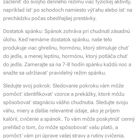
začleniť do svojho denného režimu viac fyzickej aktivity,
napríklad ísť po schodoch namiesto výťahu alebo ísť na
prechádzku počas obedňajšej prestávky.
Dostatok spánku: Spánok zohráva pri chudnutí zásadnú
úlohu. Keď nemáme dostatok spánku, naše telo
produkuje viac ghrelínu, hormónu, ktorý stimuluje chuť
do jedla, a menej leptínu, hormónu, ktorý potláča chuť
do jedla. Zamerajte sa na 7-8 hodín spánku každú noc a
snažte sa udržiavať pravidelný režim spánku.
Sledujte svoj pokrok: Sledovanie pokroku vám môže
pomôcť identifikovať vzorce a prekážky, ktoré môžu
spôsobovať stagnáciu vášho chudnutia. Sledujte svoju
váhu, miery a ďalšie relevantné údaje, ako je príjem
kalórií, cvičenie a spánok. To vám môže poskytnúť cenný
prehľad o tom, čo môže spôsobovať vašu plató, a
pomôcť vám pri úprave vašej stravy a rutiny cvičenia.