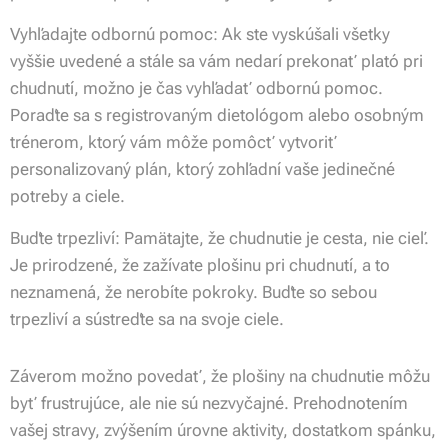
Vyhľadajte odbornú pomoc: Ak ste vyskúšali všetky
vyššie uvedené a stále sa vám nedarí prekonať plató pri
chudnutí, možno je čas vyhľadať odbornú pomoc.
Poraďte sa s registrovaným dietológom alebo osobným
trénerom, ktorý vám môže pomôcť vytvoriť
personalizovaný plán, ktorý zohľadní vaše jedinečné
potreby a ciele.
Buďte trpezliví: Pamätajte, že chudnutie je cesta, nie cieľ.
Je prirodzené, že zažívate plošinu pri chudnutí, a to
neznamená, že nerobíte pokroky. Buďte so sebou
trpezliví a sústreďte sa na svoje ciele.
Záverom možno povedať, že plošiny na chudnutie môžu
byť frustrujúce, ale nie sú nezvyčajné. Prehodnotením
vašej stravy, zvýšením úrovne aktivity, dostatkom spánku,