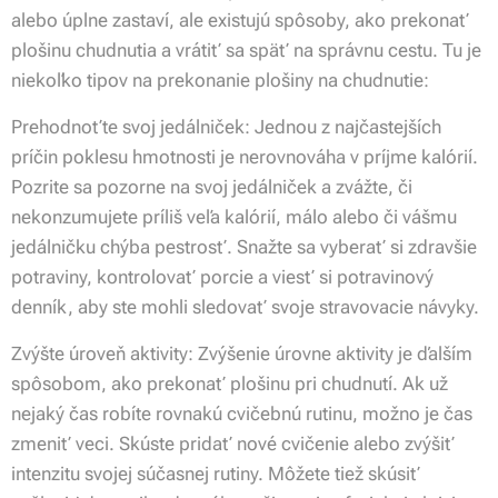
alebo úplne zastaví, ale existujú spôsoby, ako prekonať
plošinu chudnutia a vrátiť sa späť na správnu cestu. Tu je
niekoľko tipov na prekonanie plošiny na chudnutie:
Prehodnoťte svoj jedálniček: Jednou z najčastejších
príčin poklesu hmotnosti je nerovnováha v príjme kalórií.
Pozrite sa pozorne na svoj jedálniček a zvážte, či
nekonzumujete príliš veľa kalórií, málo alebo či vášmu
jedálničku chýba pestrosť. Snažte sa vyberať si zdravšie
potraviny, kontrolovať porcie a viesť si potravinový
denník, aby ste mohli sledovať svoje stravovacie návyky.
Zvýšte úroveň aktivity: Zvýšenie úrovne aktivity je ďalším
spôsobom, ako prekonať plošinu pri chudnutí. Ak už
nejaký čas robíte rovnakú cvičebnú rutinu, možno je čas
zmeniť veci. Skúste pridať nové cvičenie alebo zvýšiť
intenzitu svojej súčasnej rutiny. Môžete tiež skúsiť