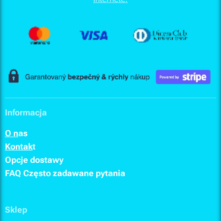
Informacja
O n
as
Kontak
t
Opcje dostawy
FAQ
Często zadawane pytania
Sklep