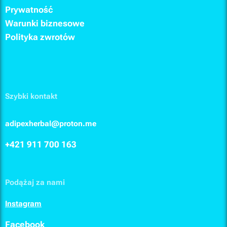
Prywatność
Warunki biznesowe
Polityka zwrotów
Szybki kontakt
adipexherbal@proton.me
+421 911
700 163
Podążaj za nami
I
nstagram
F
acebook