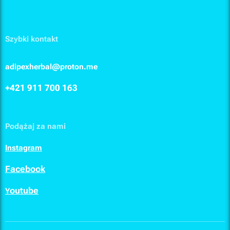
Szybki kontakt
adipexherbal@proton.me
+421 911
700 163
Podążaj za nami
I
nstagram
F
acebook
outube
Y