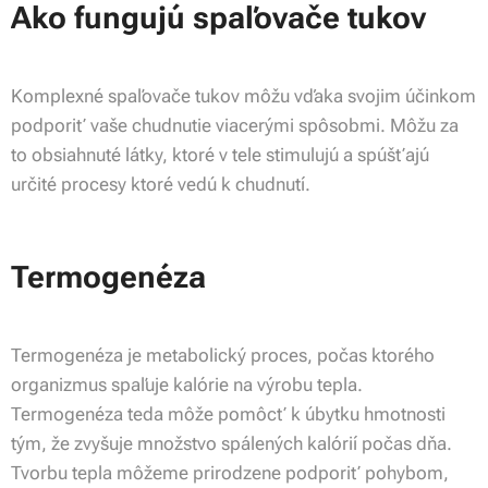
Ako fungujú spaľovače tukov
Komplexné spaľovače tukov môžu vďaka svojim účinkom
podporiť vaše chudnutie viacerými spôsobmi. Môžu za
to obsiahnuté látky, ktoré v tele stimulujú a spúšťajú
určité procesy ktoré vedú k chudnutí.
Termogenéza
Termogenéza je metabolický proces, počas ktorého
organizmus spaľuje kalórie na výrobu tepla.
Termogenéza teda môže pomôcť k úbytku hmotnosti
tým, že zvyšuje množstvo spálených kalórií počas dňa.
Tvorbu tepla môžeme prirodzene podporiť pohybom,