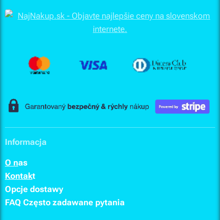
Informacja
O n
as
Kontak
t
Opcje dostawy
FAQ
Często zadawane pytania