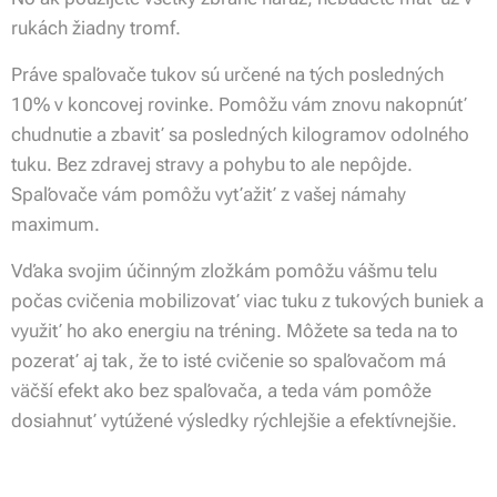
rukách žiadny tromf.
Práve spaľovače tukov sú určené na tých posledných
10% v koncovej rovinke. Pomôžu vám znovu nakopnúť
chudnutie a zbaviť sa posledných kilogramov odolného
tuku. Bez zdravej stravy a pohybu to ale nepôjde.
Spaľovače vám pomôžu vyťažiť z vašej námahy
maximum.
Vďaka svojim účinným zložkám pomôžu vášmu telu
počas cvičenia mobilizovať viac tuku z tukových buniek a
využiť ho ako energiu na tréning. Môžete sa teda na to
pozerať aj tak, že to isté cvičenie so spaľovačom má
väčší efekt ako bez spaľovača, a teda vám pomôže
dosiahnuť vytúžené výsledky rýchlejšie a efektívnejšie.