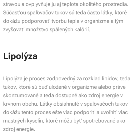
stravou a ovplyvňuje ju aj teplota okolitého prostredia.
Súčasťou spaľovačov tukov sú teda často látky, ktoré
dokážu podporovať tvorbu tepla v organizme a tým
zvyšovať množstvo spálených kalórií.
Lipolýza
Lipolýza je proces zodpovedný za rozklad lipidov, teda
tukov, ktoré sú buď uložené v organizme alebo práve
skonzumované a teda dostupné ako zdroj energie v
krvnom obehu. Látky obsiahnuté v spaľovačoch tukov
dokážu tento proces ešte viac podporiť a uvoľniť viac
mastných kyselín, ktoré môžu byť spotrebované ako
zdroj energie.