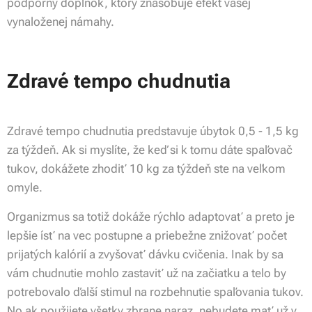
podporný doplnok, ktorý znásobuje efekt vašej
vynaloženej námahy.
Zdravé tempo chudnutia
Zdravé tempo chudnutia predstavuje úbytok 0,5 - 1,5 kg
za týždeň. Ak si myslíte, že keď si k tomu dáte spaľovač
tukov, dokážete zhodiť 10 kg za týždeň ste na veľkom
omyle.
Organizmus sa totiž dokáže rýchlo adaptovať a preto je
lepšie ísť na vec postupne a priebežne znižovať počet
prijatých kalórií a zvyšovať dávku cvičenia. Inak by sa
vám chudnutie mohlo zastaviť už na začiatku a telo by
potrebovalo ďalší stimul na rozbehnutie spaľovania tukov.
No ak použijete všetky zbrane naraz, nebudete mať už v