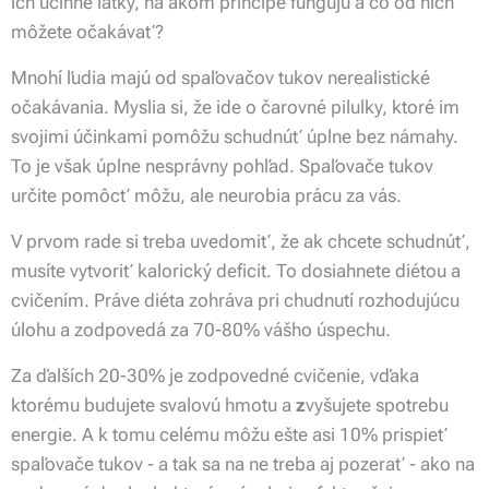
ich účinné látky, na akom princípe fungujú a čo od nich
môžete očakávať?
Mnohí ľudia majú od spaľovačov tukov nerealistické
očakávania. Myslia si, že ide o čarovné pilulky, ktoré im
svojimi účinkami pomôžu schudnúť úplne bez námahy.
To je však úplne nesprávny pohľad. Spaľovače tukov
určite pomôcť môžu, ale
neurobia prácu za vás.
V prvom rade si treba uvedomiť, že ak chcete schudnúť,
musíte vytvoriť kalorický deficit. To dosiahnete diétou a
cvičením. Práve diéta zohráva pri chudnutí rozhodujúcu
úlohu a zodpovedá za
70-80% vášho úspechu.
Za ďalších 20-30% je zodpovedné cvičenie, vďaka
ktorému budujete svalovú hmotu a
z
vyšujete spotrebu
energie. A k tomu celému môžu ešte asi 10% prispieť
spaľovače tukov - a tak sa na ne treba aj pozerať - ako na