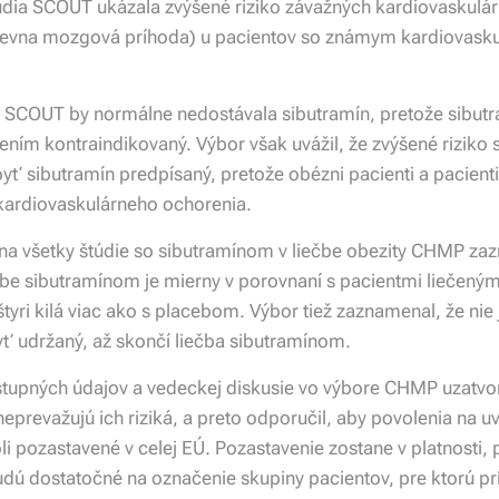
ia SCOUT ukázala zvýšené riziko závažných kardiovaskulárn
cievna mozgová príhoda) u pacientov so známym kardiovasku
i SCOUT by normálne nedostávala sibutramín, pretože sibutra
ím kontraindikovaný. Výbor však uvážil, že zvýšené riziko 
yť sibutramín predpísaný, pretože obézni pacienti a pacient
kardiovaskulárneho ochorenia.
 na všetky štúdie so sibutramínom v liečbe obezity CHMP za
čbe sibutramínom je mierny v porovnaní s pacientmi liečeným
štyri kilá viac ako s placebom. Výbor tiež zaznamenal, že nie j
 udržaný, až skončí liečba sibutramínom.
tupných údajov a vedeckej diskusie vo výbore CHMP uzatvoril
eprevažujú ich riziká, a preto odporučil, aby povolenia na uv
i pozastavené v celej EÚ. Pozastavenie zostane v platnosti,
udú dostatočné na označenie skupiny pacientov, pre ktorú pr