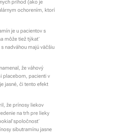
ych príhod (ako je
lárnym ochorením, ktorí
mín je u pacientov s
sa môže tiež týkať
i s nadváhou majú väčšiu
znamenal, že váhový
i placebom, pacienti v
e jasné, či tento efekt
, že prínosy liekov
edenie na trh pre lieky
 pokiaľ spoločnosť
ínosy sibutramínu jasne