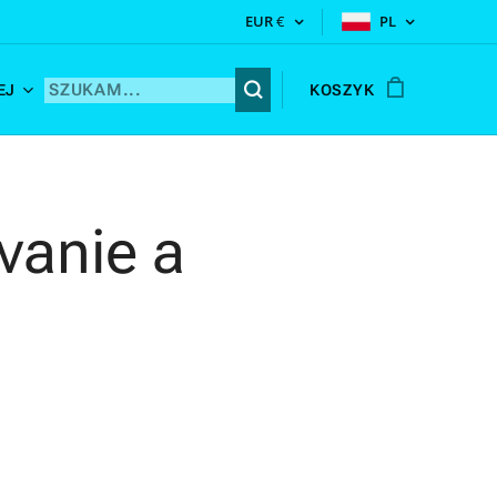
EUR
€
PL
EJ
KOSZYK
ívanie a