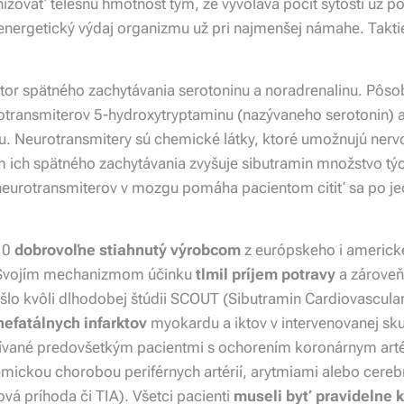
ižovať telesnu hmotnost tým, že vyvoláva pocit sýtosti už p
 energetický výdaj organizmu už pri najmenšej námahe. Takti
tor spätného zachytávania serotoninu a noradrenalinu. Pôsob
otransmiterov 5-hydroxytryptaminu (nazývaneho serotonin) 
u. Neurotransmitery sú chemické látky, ktoré umožnujú ne
ich spätného zachytávania zvyšuje sibutramin množstvo týc
eurotransmiterov v mozgu pomáha pacientom citiť sa po je
010
dobrovoľne stiahnutý výrobcom
z európskeho i americké
. Svojím mechanizmom účinku
tlmil príjem potravy
a zárove
došlo kvôli dlhodobej štúdii SCOUT (Sibutramin Cardiovascula
nefatálnych infarktov
myokardu a iktov v intervenovanej sku
ívané predovšetkým pacientmi s ochorením koronárnym arté
mickou chorobou periférnych artérií, arytmiami alebo cere
á príhoda či TIA). Všetci pacienti
museli byť pravidelne 