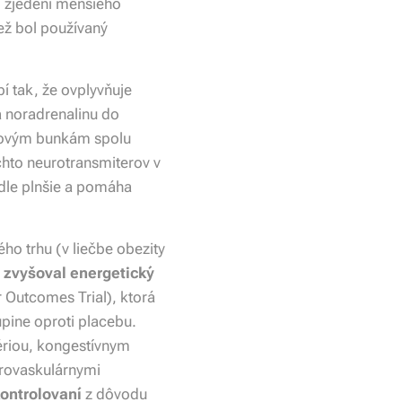
o zjedení menšieho
ež bol používaný
í tak, že ovplyvňuje
a noradrenalinu do
rvovým bunkám spolu
hto neurotransmiterov v
dle plnšie a pomáha
ho trhu (v liečbe obezity
ň
zvyšoval energetický
r Outcomes Trial), ktorá
pine oproti placebu.
riou, kongestívnym
brovaskulárnymi
kontrolovaní
z dôvodu