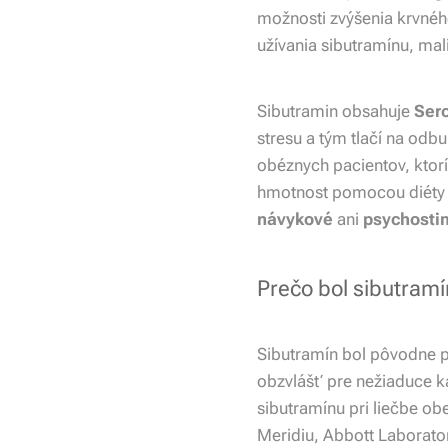
možnosti zvýšenia krvného
užívania sibutramínu, mal
Sibutramin obsahuje
Ser
stresu a tým tlačí na odbu
obéznych pacientov, ktorí
hmotnost pomocou diéty a
návykové
ani
psychostim
Prečo bol sibutram
Sibutramín bol pôvodne 
obzvlášť pre nežiaduce ka
sibutramínu pri liečbe obe
Meridiu, Abbott Laborator