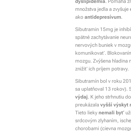
dyslipidémia
. Pomáha zn
množstva jedla a zvyšuje
ako
antidepresívum
.
Sibutramin 15mg je inhibí
spätné zachytávanie neur
nervových buniek v mozg
komunikovať. Blokovaním 
mozgu. Zvýšena hladina n
znižiť ich príjem potravy.
Sibutramín bol v roku 2
sa uplatňoval 13 rokov)
výdaj
. K jeho strhnutiu 
preukázala
vyšší výskyt 
Tieto lieky
nemali byť
už
srdcovým zlyhaním, ische
chorobami (cievna mozgov