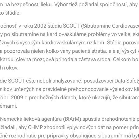
m na bezpečnosť lieku. Výbor tiež požiadal spoločnosť, ab
to štúdie.
ločnosť v roku 2002 štúdiu SCOUT (Sibutramine Cardiovascu
hy po sibutramíne na kardiovaskulárne problémy vo veľkej sk
znych s vysokým kardiovaskulárnym rizikom. Štúdia porovn
 pozorovala nielen koľko váhy pacienti stratia, ale aj výskyt
yokardu, cievna mozgová príhoda a zástava srdca. Celkom bo
h rokov.
údie SCOUT ešte neboli analyzované, posudzovací Data Safet
níkov určených na pravidelné prehodnocovanie výsledkov kli
óbri 2009 o predbežných dátach, ktoré ukazujú, že sibutramí
lémami.
 Nemecká lieková agentúra (BfArM) spustila prehodnotenie 
iadali, aby CHMP zhodnotil vplyv nových dát na pomer príno
stračné rozhodnutie pre prípravky obsahujúce sibutramín má 