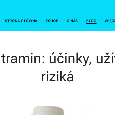
STRONA GŁÓWNA
ESHOP
O NÁS
BLOG
WIĘC
tramin: účinky, už
riziká