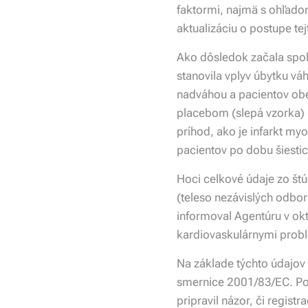
faktormi, najmä s ohľado
aktualizáciu o postupe tej
Ako dôsledok začala spo
stanovila vplyv úbytku vá
nadváhou a pacientov obé
placebom (slepá vzorka) a
príhod, ako je infarkt m
pacientov po dobu šiestic
Hoci celkové údaje zo št
(teleso nezávislých odbor
informoval Agentúru v okt
kardiovaskulárnymi prob
Na základe týchto údajov
smernice 2001/83/EC. Pož
pripravil názor, či regi