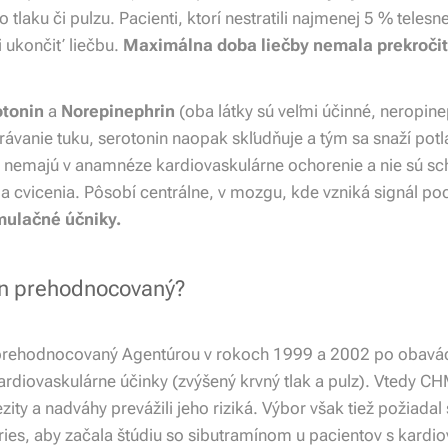
 tlaku či pulzu. Pacienti, ktorí nestratili najmenej 5 % tele
i ukončiť liečbu.
Maximálna doba liečby nemala prekročiť
otonin
a
Norepinephrin
(oba látky sú veľmi účinné, neropine
rávanie tuku, serotonin naopak skľudňuje a tým sa snaží potla
 nemajú v anamnéze kardiovaskulárne ochorenie a nie sú sch
 cvicenia. Pôsobí centrálne, v mozgu, kde vzniká signál poc
ulačné účniky.
ín prehodnocovaný?
prehodnocovaný Agentúrou v rokoch 1999 a 2002 po obavá
rdiovaskulárne účinky (zvýšený krvný tlak a pulz). Vtedy CH
zity a nadváhy prevážili jeho riziká. Výbor však tiež požiada
ies, aby začala štúdiu so sibutramínom u pacientov s kardi