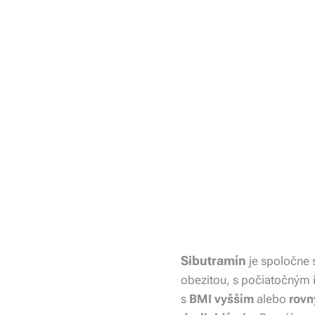
Sibutramín
je spoločne 
obezitou, s počiatočným 
s
BMI vyšším
alebo
rovn