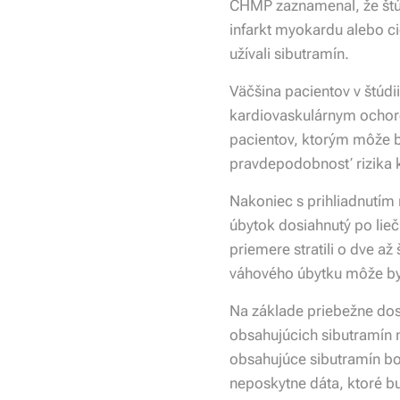
CHMP zaznamenal, že štúd
infarkt myokardu alebo 
užívali sibutramín.
Väčšina pacientov v štúdi
kardiovaskulárnym ochoren
pacientov, ktorým môže b
pravdepodobnosť rizika 
Nakoniec s prihliadnutím
úbytok dosiahnutý po lie
priemere stratili o dve až 
váhového úbytku môže byť
Na základe priebežne dos
obsahujúcich sibutramín n
obsahujúce sibutramín bol
neposkytne dáta, ktoré b