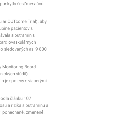
y poskytla šesťmesačnú
lar OUTcome Trial), aby
upine pacientov s
ávala sibutramín s
 kardiovaskulárnych
lo sledovaných asi 9 800
y Monitoring Board
nických štúdií)
n je spojený s viacerými
podľa článku 107
su a rizika sibutramínu a
byť ponechané, zmenené,