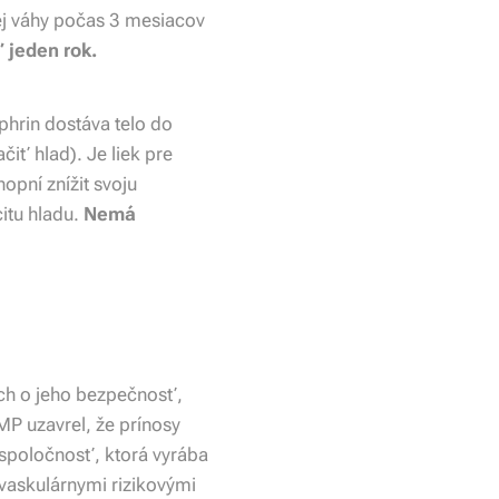
snej váhy počas 3 mesiacov
 jeden rok.
phrin dostáva telo do
čiť hlad). Je liek pre
opní znížit svoju
itu hladu.
Nemá
ch o jeho bezpečnosť,
MP uzavrel, že prínosy
l spoločnosť, ktorá vyrába
ovaskulárnymi rizikovými