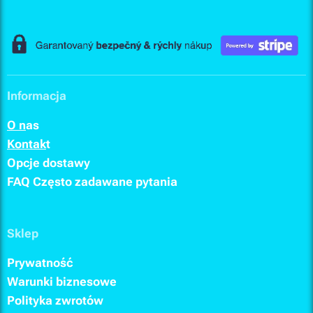
Informacja
O n
as
Kontak
t
Opcje dostawy
FAQ
Często zadawane pytania
Sklep
Prywatność
Warunki biznesowe
Polityka zwrotów