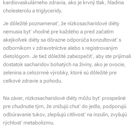
kardiovaskulárneho zdravia, ako je krvný tlak, hladina
cholesterolu a triglyceridy.
Je dôležité poznamenať, že nízkosacharidové diéty
nemusia byť vhodné pre každého a pred začatím
akejkoľvek diéty sa dôrazne odporúča konzultovať s
odborníkom v zdravotníctve alebo s registrovaným
dietológom. Je tiež dôležité zabezpečiť, aby ste prijímali
dostatok sacharidov bohatých na živiny, ako je ovocie,
zelenina a celozrnné výrobky, ktoré sú dôležité pre
celkové zdravie a pohodu.
Na záver, nízkosacharidové diéty môžu byť prospešné
pre chudnutie tým, že znižujú chuť do jedla, podporujú
odbúravanie tukov, zlepšujú citlivosť na inzulín, zvyšujú
rýchlosť metabolizmu.