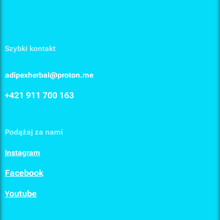
Szybki kontakt
adipexherbal@proton.me
+421 911
700 163
Podążaj za nami
I
nstagram
F
acebook
outube
Y