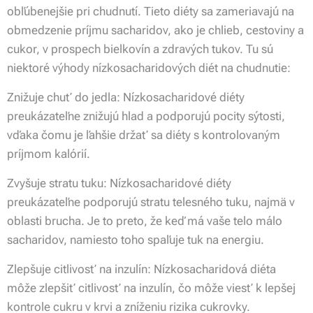
obľúbenejšie pri chudnutí. Tieto diéty sa zameriavajú na
obmedzenie príjmu sacharidov, ako je chlieb, cestoviny a
cukor, v prospech bielkovín a zdravých tukov. Tu sú
niektoré výhody nízkosacharidových diét na chudnutie:
Znižuje chuť do jedla: Nízkosacharidové diéty
preukázateľne znižujú hlad a podporujú pocity sýtosti,
vďaka čomu je ľahšie držať sa diéty s kontrolovaným
príjmom kalórií.
Zvyšuje stratu tuku: Nízkosacharidové diéty
preukázateľne podporujú stratu telesného tuku, najmä v
oblasti brucha. Je to preto, že keď má vaše telo málo
sacharidov, namiesto toho spaľuje tuk na energiu.
Zlepšuje citlivosť na inzulín: Nízkosacharidová diéta
môže zlepšiť citlivosť na inzulín, čo môže viesť k lepšej
kontrole cukru v krvi a zníženiu rizika cukrovky.