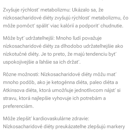
Zvyšuje rýchlosť metabolizmu: Ukázalo sa, že
nízkosacharidové diéty zvyšujú rýchlosť metabolizmu, čo
môže pomôcť spáliť viac kalórií a podporiť chudnutie.
Môže byť udržateľnejší: Mnoho ľudí považuje
nízkosacharidové diéty za dlhodobo udržateľnejšie ako
nízkotučné diéty. Je to preto, že majú tendenciu byť
uspokojivejšie a ľahšie sa ich držať.
Rôzne možnosti: Nízkosacharidové diéty môžu mať
mnoho podôb, ako je ketogénna diéta, paleo diéta a
Atkinsova diéta, ktorá umožňuje jednotlivcom nájsť si
stravu, ktorá najlepšie vyhovuje ich potrebám a
preferenciám.
Môže zlepšiť kardiovaskulárne zdravie:
Nízkosacharidové diéty preukázateľne zlepšujú markery