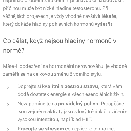
například problém s libidem, trpí únavou či náladovostí,
příčinou může být nízká hladina testosteronu. Při
vážnějších projevech je vždy vhodné navštívit
lékaře
,
který dokáže hladiny pohlavních hormonů
vyšetřit
.
Co dělat, když nejsou hladiny hormonů v
normě?
Máte-li podezření na hormonální nerovnováhu, je vhodné
zaměřit se na celkovou změnu životního stylu.
Dopřejte si
kvalitní
a
pestrou stravu
, která vám
dodá dostatek energie a všech esenciálních živin.
Nezapomínejte na
pravidelný pohyb
. Prospěšné
jsou zejména aktivity jako silový trénink či cvičení s
vysokou intenzitou, například HIIT.
Pracujte se stresem
co nejvíce je to možné.