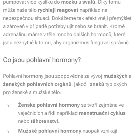
pumpovat více kyslíku do
mozku
a
svalů
. Díky tomu
může naše tělo
rychleji reagovat
například na
nebezpečnou situaci. Dokážeme tak efektivněji přemýšlet
a zároveň v případě potřeby ujít nebo se bránit. Kromě
adrenalinu máme v těle mnoho dalších hormonů, které
jsou nezbytné k tomu, aby organizmus fungoval správně.
Co jsou pohlavní hormony?
Pohlavní hormony jsou zodpovědné za vývoj
mužských
a
ženských pohlavních orgánů
, jakož i
znaků
typických
pro ženské a mužské tělo.
Ženské pohlavní hormony
se tvoří zejména ve
vaječnících a řídí například
menstruační cyklus
nebo
těhotenství.
Mužské pohlavní hormony
naopak vznikají