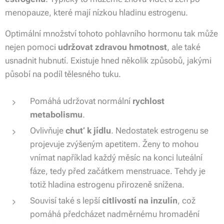
menopauze, které mají nízkou hladinu estrogenu.
Optimální množství tohoto pohlavního hormonu tak může
nejen pomoci
udržovat zdravou hmotnost
, ale také
usnadnit hubnutí. Existuje hned několik způsobů, jakými
působí na podíl tělesného tuku.
Pomáhá udržovat normální
rychlost
metabolismu
.
Ovlivňuje
chuť k jídlu
. Nedostatek estrogenu se
projevuje zvýšeným apetitem. Ženy to mohou
vnímat například každý měsíc na konci luteální
fáze, tedy před začátkem menstruace. Tehdy je
totiž hladina estrogenu přirozeně snížena.
Souvisí také s lepší
citlivostí na inzulín
, což
pomáhá předcházet nadměrnému hromadění