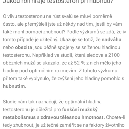
Jakou roli hraje testosteron při hubnutí?
O vlivu testosteronu na růst svalů se mluví poměrně
často, ale přemýšleli jste už někdy nad tím, jestli by vám
také mohl pomoci zhubnout? Podle výzkumů se zdá, že iv
tomto případě je užitečný. Ukazuje se totiž, že
nadváha
nebo
obezita
jsou běžně spojeny se sníženou hladinou
testosteronu. Například ve studii, která sledovala 2100
obézních mužů se ukázalo, že až 52 % z nich mělo jeho
hladiny pod optimálním rozmezím. Z tohoto výzkumu
přitom také vyplynulo, že zvýšení jeho hladiny pomohlo s
hubnutím
.
Studie nám tak naznačují, že optimální hladina
testosteronu je důležitá pro
funkční mužský
metabolismus
a
zdravou tělesnou hmotnost.
Chcete-li
tedy zhubnout, je užitečné zaměřit se na faktory životního