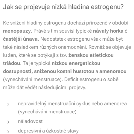
Jak se projevuje nízká hladina estrogenu?
Ke snížení hladiny estrogenu dochází přirozeně v období
menopauzy
. Právě s tím souvisí typické
návaly horka
či
častější únava
. Nedostatek estrogenu však může být
také následkem různých onemocnění. Rovněž se objevuje
iu žen, které se potýkají s tzv.
ženskou atletickou
triádou
. Ta je typická
nízkou energetickou
dostupností, sníženou kostní hustotou
a
amenoreou
(vynechávání menstruace). Deficit estrogenu o sobě
může dát vědět následujícími projevy.
nepravidelný menstruační cyklus nebo amenorea
(vynechávání menstruace)
náladovost
depresivní a úzkostné stavy