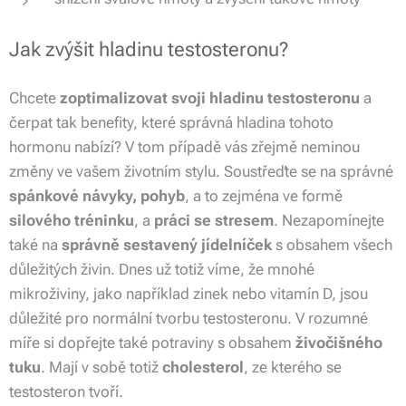
Jak zvýšit hladinu testosteronu?
Chcete
zoptimalizovat svoji hladinu testosteronu
a
čerpat tak benefity, které správná hladina tohoto
hormonu nabízí? V tom případě vás zřejmě neminou
změny ve vašem životním stylu. Soustřeďte se na správné
spánkové návyky, pohyb
, a to zejména ve formě
silového tréninku
, a
práci se stresem
. Nezapomínejte
také na
správně sestavený jídelníček
s obsahem všech
důležitých živin. Dnes už totiž víme, že mnohé
mikroživiny, jako například zinek nebo vitamín D, jsou
důležité pro normální tvorbu testosteronu. V rozumné
míře si dopřejte také potraviny s obsahem
živočišného
tuku
. Mají v sobě totiž
cholesterol
, ze kterého se
testosteron tvoří.