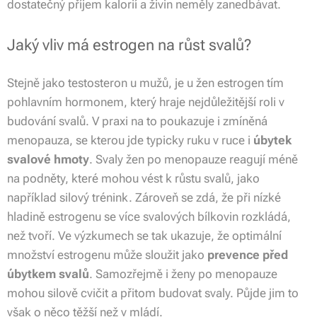
dostatečný příjem kalorií a živin neměly zanedbávat.
Jaký vliv má estrogen na růst svalů?
Stejně jako testosteron u mužů, je u žen estrogen tím
pohlavním hormonem, který hraje nejdůležitější roli v
budování svalů. V praxi na to poukazuje i zmíněná
menopauza, se kterou jde typicky ruku v ruce i
úbytek
svalové hmoty
. Svaly žen po menopauze reagují méně
na podněty, které mohou vést k růstu svalů, jako
například silový trénink. Zároveň se zdá, že při nízké
hladině estrogenu se více svalových bílkovin rozkládá,
než tvoří. Ve výzkumech se tak ukazuje, že optimální
množství estrogenu může sloužit jako
prevence před
úbytkem svalů
. Samozřejmě i ženy po menopauze
mohou silově cvičit a přitom budovat svaly. Půjde jim to
však o něco těžší než v mládí.