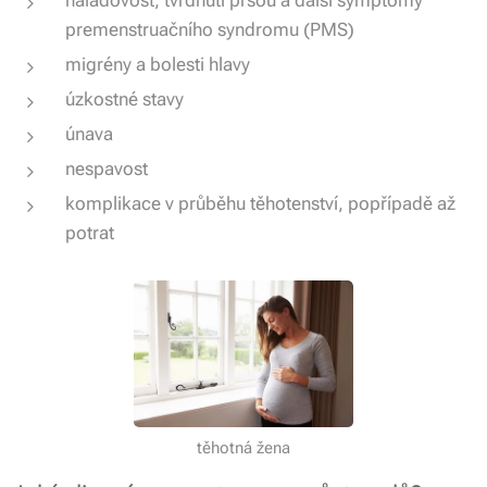
náladovost, tvrdnutí prsou a další symptomy
premenstruačního syndromu (PMS)
migrény a bolesti hlavy
úzkostné stavy
únava
nespavost
komplikace v průběhu těhotenství, popřípadě až
potrat
těhotná žena