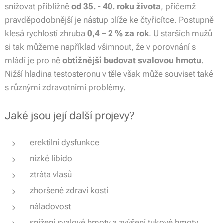
snižovat přibližně
od 35. - 40. roku života
, přičemž
pravděpodobnější je nástup blíže ke čtyřicítce. Postupně
klesá rychlostí zhruba
0,4 – 2 % za rok
. U starších mužů
si tak můžeme například všimnout, že v porovnání s
mládí je pro ně
obtížnější budovat svalovou hmotu
.
Nižší hladina testosteronu v těle však může souviset také
s různými zdravotními problémy.
Jaké jsou její další projevy?
erektilní dysfunkce
nízké libido
ztráta vlasů
zhoršené zdraví kostí
náladovost
snížení svalové hmoty a zvýšení tukové hmoty