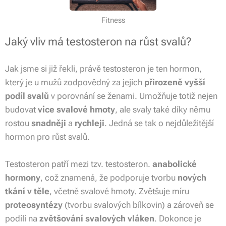
Fitness
Jaký vliv má testosteron na růst svalů?
Jak jsme si již řekli, právě testosteron je ten hormon,
který je u mužů zodpovědný za jejich
přirozeně vyšší
podíl svalů
v porovnání se ženami. Umožňuje totiž nejen
budovat
více svalové hmoty
, ale svaly také díky němu
rostou
snadněji
a
rychleji
. Jedná se tak o nejdůležitější
hormon pro růst svalů.
Testosteron patří mezi tzv. testosteron.
anabolické
hormony
, což znamená, že podporuje tvorbu
nových
tkání v těle
, včetně svalové hmoty. Zvětšuje míru
proteosyntézy
(tvorbu svalových bílkovin) a zároveň se
podílí na
zvětšování svalových vláken
. Dokonce je