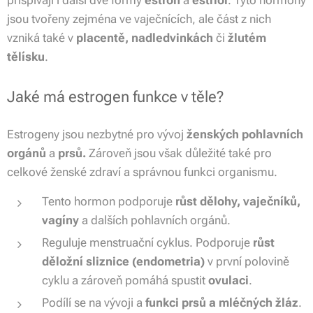
přispívají i další dvě formy
estron
a
estriol
. Tyto hormony
jsou tvořeny zejména ve vaječnících, ale část z nich
vzniká také v
placentě, nadledvinkách
či
žlutém
tělísku
.
Jaké má estrogen funkce v těle?
Estrogeny jsou nezbytné pro vývoj
ženských pohlavních
orgánů
a
prsů.
Zároveň jsou však důležité také pro
celkové ženské zdraví a správnou funkci organismu.
Tento hormon podporuje
růst dělohy, vaječníků,
vagíny
a dalších pohlavních orgánů.
Reguluje menstruační cyklus. Podporuje
růst
děložní sliznice (endometria)
v první polovině
cyklu a zároveň pomáhá spustit
ovulaci
.
Podílí se na vývoji a
funkci prsů a mléčných žláz
.