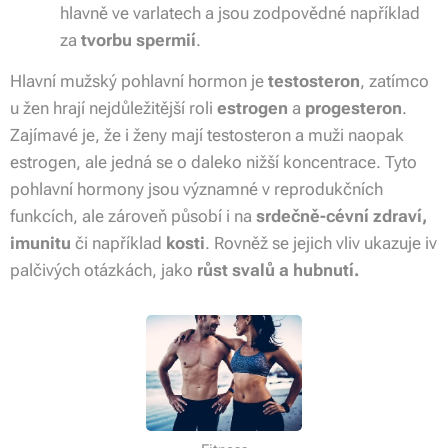
hlavně ve varlatech a jsou zodpovědné například
za
tvorbu
spermií
.
Hlavní mužský pohlavní hormon je
testosteron
, zatímco
u žen hrají nejdůležitější roli
estrogen
a
progesteron
.
Zajímavé je, že i ženy mají testosteron a muži naopak
estrogen, ale jedná se o daleko nižší koncentrace. Tyto
pohlavní hormony jsou významné v reprodukčních
funkcích, ale zároveň působí i na
srdečně-cévní zdraví,
imunitu
či například
kosti
. Rovněž se jejich vliv ukazuje iv
palčivých otázkách, jako
r
ůst svalů a hubnutí.