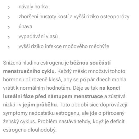
návaly horka
zhoršení hustoty kostí a vyšší riziko osteoporózy
únava
vypadávání vlasů
vyšší riziko infekce močového měchýře
Snížená hladina estrogenu je
běžnou součástí
menstruačního cyklu
. Každý měsíc množství tohoto
hormonu přirozeně klesá, aby se po pár dnech mohla
vrátit k normálním hodnotám. Děje se tak
na konci
luteální fáze před nástupem menstruace
a zůstává
nízká i v
jejím průběhu
. Toto období sice doprovázejí
symptomy nedostatku estrogenu, ale jde o přirozený
ženský cyklus. Problém nastává tehdy, když je deficit
estrogenu dlouhodobý.