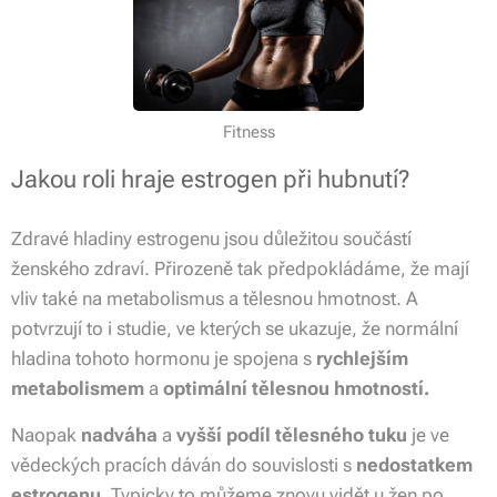
Fitness
Jakou roli hraje estrogen při hubnutí?
Zdravé hladiny estrogenu jsou důležitou součástí
ženského zdraví. Přirozeně tak předpokládáme, že mají
vliv také na metabolismus a tělesnou hmotnost. A
potvrzují to i studie, ve kterých se ukazuje, že normální
hladina tohoto hormonu je spojena s
rychlejším
metabolismem
a
optimální tělesnou hmotností.
Naopak
nadváha
a
vyšší podíl tělesného tuku
je ve
vědeckých pracích dáván do souvislosti s
nedostatkem
estrogenu
. Typicky to můžeme znovu vidět u žen po