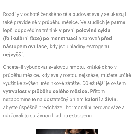
Rozdíly v ochotě ženského těla budovat svaly se ukazují
také pravidelně v průběhu měsíce. Ve studiích je patrná
lepší odpověď na trénink
v první polovině cyklu
(folikulární fáze) po menstruaci
a zároveň
před
nástupem ovulace
, kdy jsou hladiny estrogenu
nejvyšší
.
Chcete-li vybudovat svalovou hmotu, krátké okno v
průběhu měsíce, kdy svaly rostou nejsnáze, můžete určitě
využít ke zvýšení tréninkové zátěže. Důležitější je ovšem
vytrvalost v průběhu celého měsíce.
Přitom
nezapomínejte na dostatečný příjem
kalorií
a
živin
,
abyste úspěšně předcházeli hormonální nerovnováze a
udržovali tu správnou hladinu estrogenu.