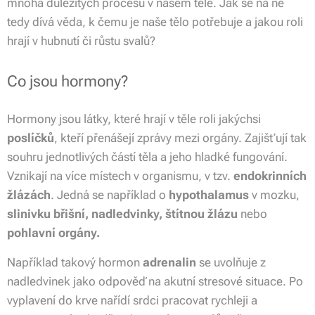
mnoha důležitých procesů v našem těle. Jak se na ně
tedy dívá věda, k čemu je naše tělo potřebuje a jakou roli
hrají v hubnutí či růstu svalů?
Co jsou hormony?
Hormony jsou látky, které hrají v těle roli jakýchsi
poslíčků
, kteří přenášejí zprávy mezi orgány. Zajišťují tak
souhru jednotlivých částí těla a jeho hladké fungování.
Vznikají na více místech v organismu, v tzv.
endokrinních
žlázách
. Jedná se například o
hypothalamus
v mozku,
slinivku břišní, nadledvinky, štítnou žlázu
nebo
pohlavní orgány.
Například takový hormon
adrenalin
se uvolňuje z
nadledvinek jako odpověď na akutní stresové situace. Po
vyplavení do krve nařídí srdci pracovat rychleji a