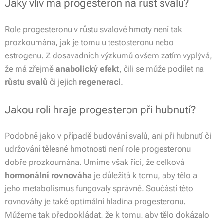
Jaký vliv má progesteron na růst svalů?
Role progesteronu v růstu svalové hmoty není tak
prozkoumána, jak je tomu u testosteronu nebo
estrogenu. Z dosavadních výzkumů ovšem zatím vyplývá,
že má zřejmě
anabolický efekt
, čili se může podílet na
růstu svalů
či jejich
regeneraci
.
Jakou roli hraje progesteron při hubnutí?
Podobně jako v případě budování svalů, ani při hubnutí či
udržování tělesné hmotnosti není role progesteronu
dobře prozkoumána. Umíme však říci, že celková
hormonální rovnováha
je důležitá k tomu, aby tělo a
jeho metabolismus fungovaly správně. Součástí této
rovnováhy je také optimální hladina progesteronu.
Můžeme tak předpokládat, že k tomu, aby tělo dokázalo