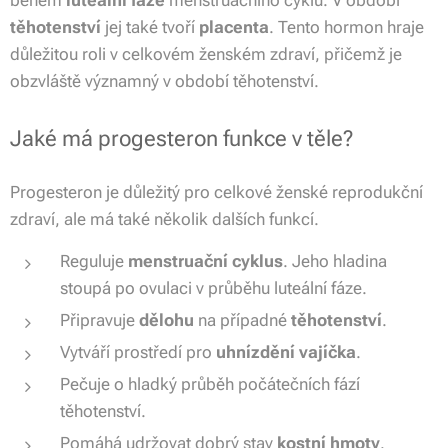
během
luteální fáze
menstruačního cyklu. V období
těhotenství
jej také tvoří
placenta
. Tento hormon hraje
důležitou roli v celkovém ženském zdraví, přičemž je
obzvláště významný v období těhotenství.
Jaké má progesteron funkce v těle?
Progesteron je důležitý pro celkové ženské reprodukční
zdraví, ale má také několik dalších funkcí.
Reguluje
menstruační cyklus
. Jeho hladina
stoupá po ovulaci v průběhu luteální fáze.
Připravuje
dělohu
na případné
těhotenství
.
Vytváří prostředí pro
uhnízdění vajíčka
.
Pečuje o hladký průběh počátečních fází
těhotenství.
Pomáhá udržovat dobrý stav
kostní hmoty
.