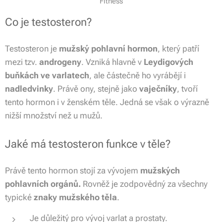
Fitness
Co je testosteron?
Testosteron je
mužský pohlavní hormon
, který patří
mezi tzv.
androgeny
. Vzniká hlavně v
Leydigových
buňkách ve varlatech
, ale částečně ho vyrábějí i
nadledvinky
. Právě ony, stejně jako
vaječníky
, tvoří
tento hormon i v ženském těle. Jedná se však o výrazně
nižší množství než u mužů.
Jaké má testosteron funkce v těle?
Právě tento hormon stojí za vývojem
mužských
pohlavních orgánů.
Rovněž je zodpovědný za všechny
typické
znaky
mužského
těla
.
Je důležitý pro vývoj varlat a prostaty.