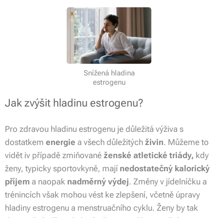
Snížená hladina
estrogenu
Jak zvýšit hladinu estrogenu?
Pro zdravou hladinu estrogenu je důležitá výživa s
dostatkem
energie
a všech důležitých
živin
. Můžeme to
vidět iv případě zmiňované
ženské atletické triády,
kdy
ženy, typicky sportovkyně, mají
nedostatečný kalorický
příjem
a naopak
nadměrný výdej
. Změny v jídelníčku a
trénincích však mohou vést ke zlepšení, včetně úpravy
hladiny estrogenu a menstruačního cyklu. Ženy by tak