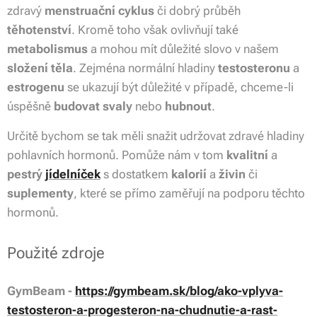
zdravý
menstruační cyklus
či dobrý průběh
těhotenství
. Kromě toho však ovlivňují také
metabolismus
a mohou mít důležité slovo v našem
složení těla
. Zejména normální hladiny
testosteronu
a
estrogenu
se ukazují být důležité v případě, chceme-li
úspěšně
budovat svaly
nebo
hubnout
.
Určitě bychom se tak měli snažit udržovat zdravé hladiny
pohlavních hormonů. Pomůže nám v tom
kvalitní
a
pestrý
jídelníček
s dostatkem
kalorií
a
živin
či
suplementy
, které se přímo zaměřují na podporu těchto
hormonů.
Použité zdroje
GymBeam -
https://gymbeam.sk/blog/ako-vplyva-
testosteron-a-progesteron-na-chudnutie-a-rast-