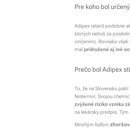
Pre koho bol určený
Adipex retard podobne ak
ktorých neboli za posle
cvičením). Rovnako však 
mal
pridružené aj iné o
Prečo bol Adipex sti
To, že na Slovensku patrí
fentermín. Svojou chemic
zvýšené riziko vzniku zá
na lekársky predpis. Tým
zhoršova
Mnohým ľuďom