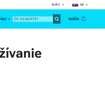
EUR
€
SK
VIAC
KOŠÍK
žívanie