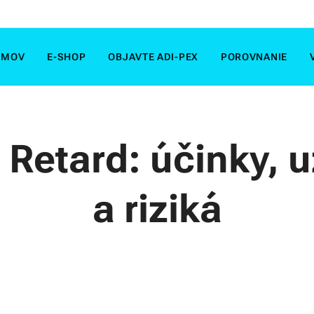
OMOV
E-SHOP
OBJAVTE ADI-PEX
POROVNANIE
 Retard: účinky, u
a riziká