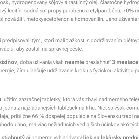
vosk, hydrogenovaný sójový a rastlinný olej, čiastočne hydro
ový lecitín, sodná soľ propylparabénu a etylparabénu, 70% nek
nolínová žlť, metoxyacetofenón a homovanilín. Jeho užívanie v
 predpisovali tým, ktorí mali ťažkosti s dodržiavaním diétny
áciu, aby zostali na správnej ceste.
týždňov
nesmie
3 mesiace
, doba užívania však
presiahnuť
ergie, čím uľahčuje udržiavanie kroku s fyzickou aktivitou po
 užitím zázračnej tabletky, ktorá vás zbaví nadmerného tele
jedna z najžiadanejších tabletiek na trhu. Niet sa však čom
daje, približne 66 % dospelej populácie na Slovensku trápi n
 náhodou áno, má viac nežiadúcich vedľajších účinkov ako tý
u stiahnutý
aj pomerne vyhľadávaný
liek na lekársky predp