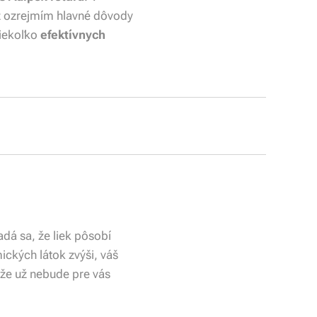
ež ozrejmím hlavné dôvody
niekoľko
efektívnych
dá sa, že liek pôsobí
ických látok zvýši, váš
akže už nebude pre vás