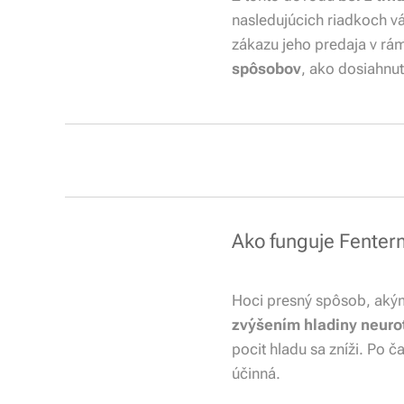
nasledujúcich riadkoch v
zákazu jeho predaja v rám
spôsobov
, ako dosiahnu
Ako funguje Fenter
Hoci presný spôsob, akým 
zvýšením hladiny neur
pocit hladu sa zníži. Po č
účinná.