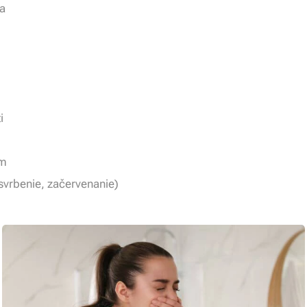
ia
i
ím
(svrbenie, začervenanie)