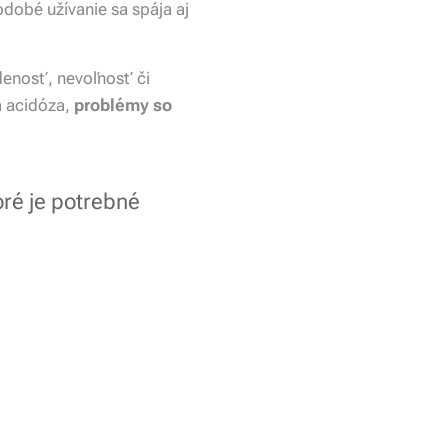
dobé užívanie sa spája aj
denosť, nevoľnosť či
á acidóza,
problémy so
oré je potrebné