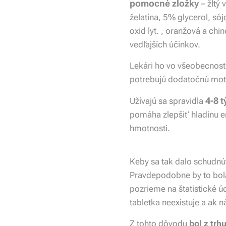
pomocné zložky
– žltý 
želatína, 5% glycerol, sój
oxid lyt. , oranžová a chi
vedľajších účinkov.
Lekári ho vo všeobecnosti
potrebujú dodatočnú motiv
4-8 
Užívajú sa spravidla
pomáha zlepšiť hladinu en
hmotnosti.
Keby sa tak dalo schudnúť
Pravdepodobne by to bola 
pozrieme na štatistické ú
tabletka neexistuje a ak
Z tohto dôvodu
bol z trh