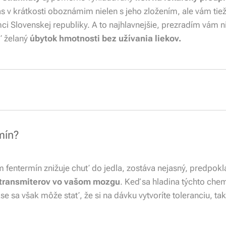
ás v krátkosti oboznámim nielen s jeho zložením, ale vám ti
ci Slovenskej republiky. A to najhlavnejšie, prezradím vám 
ť želaný
úbytok hmotnosti bez užívania liekov.
mín?
fentermín znižuje chuť do jedla, zostáva nejasný, predpokla
otransmiterov vo vašom mozgu
. Keď sa hladina týchto chem
ase sa však môže stať, že si na dávku vytvoríte toleranciu, t