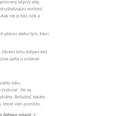
genovaný sójový olej,
ryštalizujúci sorbitol,
šak nie je bez rizík a
ch plánov alebo tým, ktorí
. Okrem toho Adipex tiež
čas úsilia o zníženie
sného tuku.
u čudovať. Ak sa
adváha. Bohužiaľ, takáto
ch, ktoré vám pomôžu.
is Adipex retard
. V