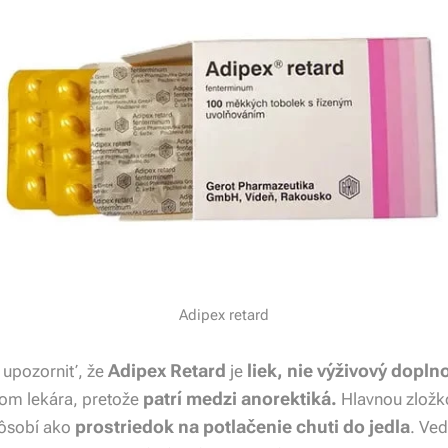
Adipex retard
Adipex Retard
liek, nie výživový dopln
 upozorniť, že
je
patrí medzi anorektiká.
om lekára, pretože
Hlavnou zložk
prostriedok na potlačenie chuti do jedla
pôsobí ako
. Ved