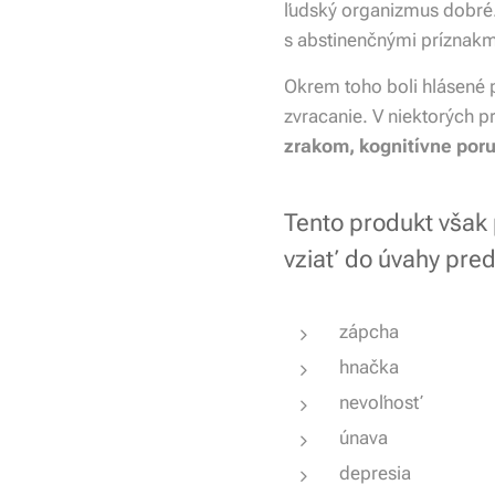
ľudský organizmus dobré
s abstinenčnými príznakm
Okrem toho boli hlásené 
zvracanie. V niektorých p
zrakom, kognitívne por
Tento produkt však 
vziať do úvahy pred
zápcha
hnačka
nevoľnosť
únava
depresia