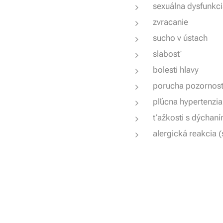
sexuálna dysfunkc
zvracanie
sucho v ústach
slabosť
bolesti hlavy
porucha pozornost
pľúcna hypertenzia
ťažkosti s dýchan
alergická reakcia 