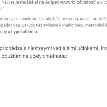
je možné si na Adipex vytvoriť závislosť
. Navyše
a dlho
i.
poruchy so spánkom, závraty, búšenie srdca, únava, podráž
rípadoch sa vyskytlo tiež zvýšenie krvného tlaku, metabolick
uchy a hypokaliémia
.
prichádza s niektorými vedľajšími účinkami, kt
 použitím na účely chudnutia: