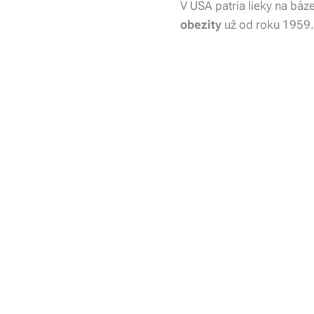
V USA patria lieky na bá
obezity
už od roku 1959.