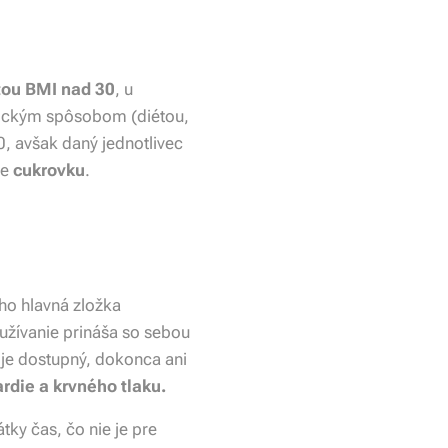
tou BMI nad 30
, u
gickým spôsobom (diétou,
, avšak daný jednotlivec
ne
cukrovku
.
ho hlavná zložka
užívanie prináša so sebou
e je dostupný, dokonca ani
rdie a krvného tlaku.
ky čas, čo nie je pre