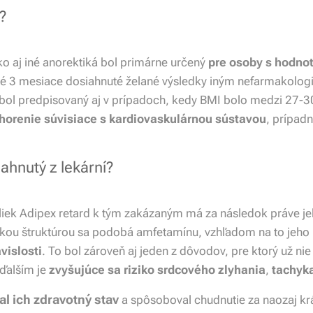
?
o aj iné anorektiká bol primárne určený
pre osoby s hodno
dné 3 mesiace dosiahnuté želané výsledky iným nefarmakolo
bol predpisovaný aj v prípadoch, kedy BMI bolo medzi 27-30
chorenie súvisiace s kardiovaskulárnou sústavou
, prípad
ahnutý z lekární?
 liek Adipex retard k tým zakázaným má za následok práve je
kou štruktúrou sa podobá amfetamínu, vzhľadom na to jeho 
vislosti
. To bol zároveň aj jeden z dôvodov, pre ktorý už ni
 ďalším je
zvyšujúce sa riziko srdcového zlyhania
,
tachyka
l ich zdravotný stav
a spôsoboval chudnutie za naozaj krát