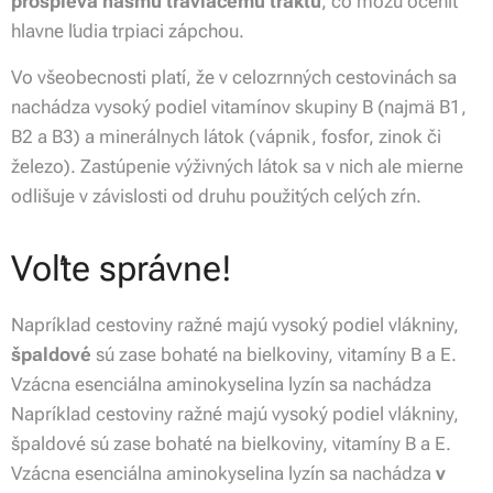
prospieva nášmu tráviacemu traktu
, čo môžu oceniť
hlavne ľudia trpiaci zápchou.
Vo všeobecnosti platí, že v celozrnných cestovinách sa
nachádza vysoký podiel vitamínov skupiny B (najmä B1,
B2 a B3) a minerálnych látok (vápnik, fosfor, zinok či
železo). Zastúpenie výživných látok sa v nich ale mierne
odlišuje v závislosti od druhu použitých celých zŕn.
Voľte správne!
Napríklad cestoviny ražné majú vysoký podiel vlákniny,
špaldové
sú zase bohaté na bielkoviny, vitamíny B a E.
Vzácna esenciálna aminokyselina lyzín sa nachádza
Napríklad cestoviny ražné majú vysoký podiel vlákniny,
špaldové sú zase bohaté na bielkoviny, vitamíny B a E.
Vzácna esenciálna aminokyselina lyzín sa nachádza
v