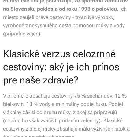
Štatistické údaje potvrdzujú, že spotreba zemiakov
na Slovensku poklesla od roku 1993 o polovicu.
Ich
miesto zaujali práve cestoviny - trvanlivé výrobky,
vyrobené z nekysnutého cesta pomocou múky a vody
(prípadne vajec).
Klasické verzus celozrnné
cestoviny: aký je ich prínos
pre naše zdravie?
V priemere obsahujú cestoviny 75 % sacharidov, 12 %
bielkovín, 10 % vody a minimálny podiel tuku. Podiel
vlákniny závisí od druhu múky, z akej sa pripravujú
(možno ho však zväčšiť pridaním zeleniny). Klasické
cestoviny z bielej múky obsahujú málo výživných látok a
žiaľ, rýchlo po nich vyhladneme.