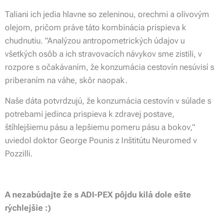
Taliani ich jedia hlavne so zeleninou, orechmi a olivovým
olejom, pričom práve táto kombinácia prispieva k
chudnutiu. "Analýzou antropometrických údajov u
všetkých osôb a ich stravovacích návykov sme zistili, v
rozpore s očakávaním, že konzumácia cestovín nesúvisí s
priberaním na váhe, skôr naopak.
Naše dáta potvrdzujú, že konzumácia cestovín v súlade s
potrebami jedinca prispieva k zdravej postave,
štíhlejšiemu pásu a lepšiemu pomeru pásu a bokov,"
uviedol doktor George Pounis z Inštitútu Neuromed v
Pozzilli.
A nezabúdajte že s ADI-PEX pôjdu kilá dole ešte
rýchlejšie :)