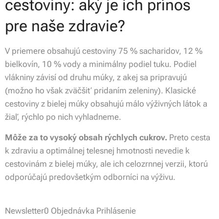
cestoviny: aký je ich prínos
pre naše zdravie?
V priemere obsahujú cestoviny 75 % sacharidov, 12 %
bielkovín, 10 % vody a minimálny podiel tuku. Podiel
vlákniny závisí od druhu múky, z akej sa pripravujú
(možno ho však zväčšiť pridaním zeleniny). Klasické
cestoviny z bielej múky obsahujú málo výživných látok a
žiaľ, rýchlo po nich vyhladneme.
Môže za to vysoký obsah rýchlych cukrov.
Preto cesta
k zdraviu a optimálnej telesnej hmotnosti nevedie k
cestovinám z bielej múky, ale ich celozrnnej verzii, ktorú
odporúčajú predovšetkým odborníci na výživu.
Newsletter
0
Objednávka Prihlásenie