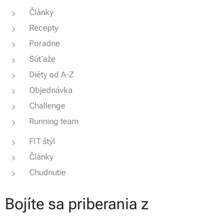
Články
Recepty
Poradne
Súťaže
Diéty od A-Z
Objednávka
Challenge
Running team
FIT štýl
Články
Chudnutie
Bojíte sa priberania z