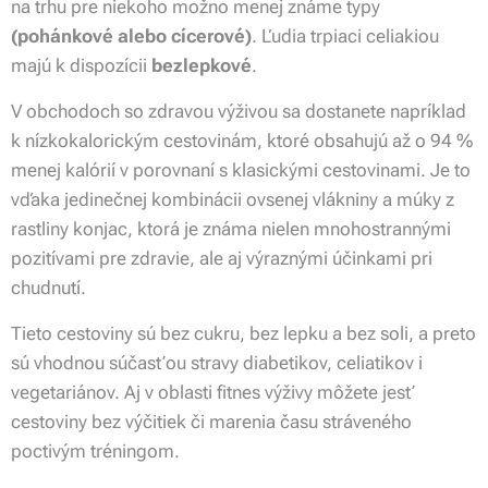
na trhu pre niekoho možno menej známe typy
(pohánkové alebo cícerové)
. Ľudia trpiaci celiakiou
majú k dispozícii
bezlepkové
.
V obchodoch so zdravou výživou sa dostanete napríklad
k nízkokalorickým cestovinám, ktoré obsahujú až o 94 %
menej kalórií v porovnaní s klasickými cestovinami. Je to
vďaka jedinečnej kombinácii ovsenej vlákniny a múky z
rastliny konjac, ktorá je známa nielen mnohostrannými
pozitívami pre zdravie, ale aj výraznými účinkami pri
chudnutí.
Tieto cestoviny sú bez cukru, bez lepku a bez soli, a preto
sú vhodnou súčasťou stravy diabetikov, celiatikov i
vegetariánov. Aj v oblasti fitnes výživy môžete jesť
cestoviny bez výčitiek či marenia času stráveného
poctivým tréningom.