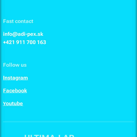
Fast contact
info@adi-pex.sk
+421 911
700 163
Follow us
I
nstagram
F
acebook
outube
Y