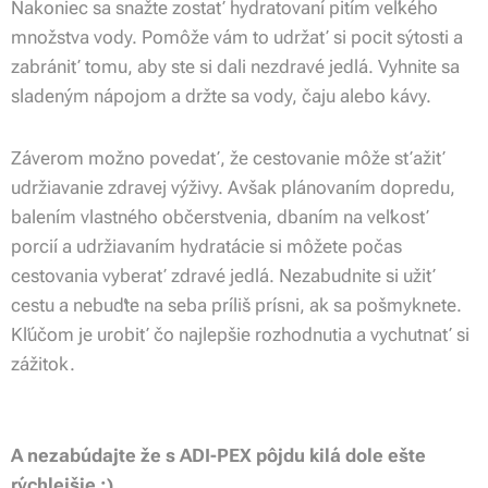
Nakoniec sa snažte zostať hydratovaní pitím veľkého
množstva vody. Pomôže vám to udržať si pocit sýtosti a
zabrániť tomu, aby ste si dali nezdravé jedlá. Vyhnite sa
sladeným nápojom a držte sa vody, čaju alebo kávy.
Záverom možno povedať, že cestovanie môže sťažiť
udržiavanie zdravej výživy. Avšak plánovaním dopredu,
balením vlastného občerstvenia, dbaním na veľkosť
porcií a udržiavaním hydratácie si môžete počas
cestovania vyberať zdravé jedlá. Nezabudnite si užiť
cestu a nebuďte na seba príliš prísni, ak sa pošmyknete.
Kľúčom je urobiť čo najlepšie rozhodnutia a vychutnať si
zážitok.
A nezabúdajte že s ADI-PEX pôjdu kilá dole ešte
rýchlejšie :)