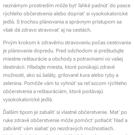
neznámym prostredím môže byť ľahké padnúť do pasce
rýchleho občerstvenia alebo dopriať si vysokokalorické
jedlá. S trochou plánovania a správnym prístupom sa
však dá zdravo stravovať aj na cestách.
Prvým krokom k zdravému stravovaniu počas cestovania
je plánovanie dopredu. Pred odchodom si preštudujte
miestne reštaurácie a obchody s potravinami vo vašej
destinácii. Hľadajte miesta, ktoré ponúkajú zdravé
možnosti, ako sú šaláty, grilované kura alebo ryby a
zelenina. Pomôže vám to vyhnúť sa reťazcom rýchleho
občerstvenia a reštauráciám, ktoré podávajú
vysokokalorické jedlá.
Ďalším tipom je zabaliť si vlastné občerstvenie. Mať po
ruke zdravé občerstvenie môže pomôcť potlačiť hlad a
zabrániť vám siahať po nezdravých možnostiach.