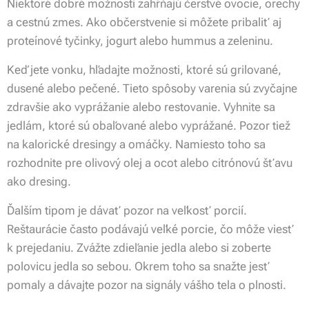
Niektoré dobré možnosti zahŕňajú čerstvé ovocie, orechy
a cestnú zmes. Ako občerstvenie si môžete pribaliť aj
proteínové tyčinky, jogurt alebo hummus a zeleninu.
Keď jete vonku, hľadajte možnosti, ktoré sú grilované,
dusené alebo pečené. Tieto spôsoby varenia sú zvyčajne
zdravšie ako vyprážanie alebo restovanie. Vyhnite sa
jedlám, ktoré sú obaľované alebo vyprážané. Pozor tiež
na kalorické dresingy a omáčky. Namiesto toho sa
rozhodnite pre olivový olej a ocot alebo citrónovú šťavu
ako dresing.
Ďalším tipom je dávať pozor na veľkosť porcií.
Reštaurácie často podávajú veľké porcie, čo môže viesť
k prejedaniu. Zvážte zdieľanie jedla alebo si zoberte
polovicu jedla so sebou. Okrem toho sa snažte jesť
pomaly a dávajte pozor na signály vášho tela o plnosti.