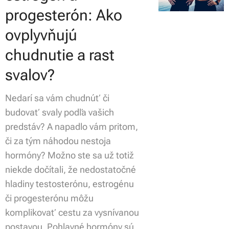
progesterón: Ako
ovplyvňujú
chudnutie a rast
svalov?
Nedarí sa vám chudnúť či
budovať svaly podľa vašich
predstáv? A napadlo vám pritom,
či za tým náhodou nestoja
hormóny? Možno ste sa už totiž
niekde dočítali, že nedostatočné
hladiny testosterónu, estrogénu
či progesterónu môžu
komplikovať cestu za vysnívanou
postavou. Pohlavné hormóny sú