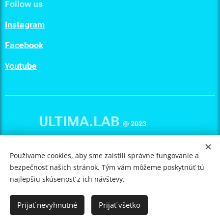
Follow us
I
nstagram
F
acebook
outube
Y
ULTIMA.LAB
© 2023
Cookies
Používame cookies, aby sme zaistili správne fungovanie a
bezpečnosť našich stránok. Tým vám môžeme poskytnúť tú
Languages
najlepšiu skúsenosť z ich návštevy.
Slovenčina
Čeština
English
Magyar
Polski
Deutsch
Currency
Prijať nevyhnutné
Prijať všetko
EUR €
CZK Kč
PLN zł
HUF Ft