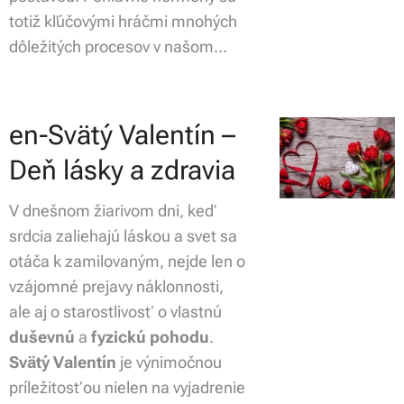
totiž kľúčovými hráčmi mnohých
dôležitých procesov v našom...
en-Svätý Valentín –
Deň lásky a zdravia
V dnešnom žiarivom dni, keď
srdcia zaliehajú láskou a svet sa
otáča k zamilovaným, nejde len o
vzájomné prejavy náklonnosti,
ale aj o starostlivosť o vlastnú
duševnú
a
fyzickú
pohodu
.
Svätý Valentín
je výnimočnou
príležitosťou nielen na vyjadrenie