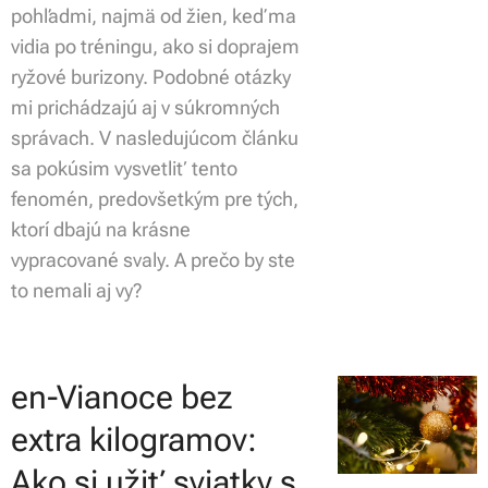
pohľadmi, najmä od žien, keď ma
vidia po tréningu, ako si doprajem
ryžové burizony. Podobné otázky
mi prichádzajú aj v súkromných
správach. V nasledujúcom článku
sa pokúsim vysvetliť tento
fenomén, predovšetkým pre tých,
ktorí dbajú na krásne
vypracované svaly. A prečo by ste
to nemali aj vy?
en-Vianoce bez
extra kilogramov:
Ako si užiť sviatky s