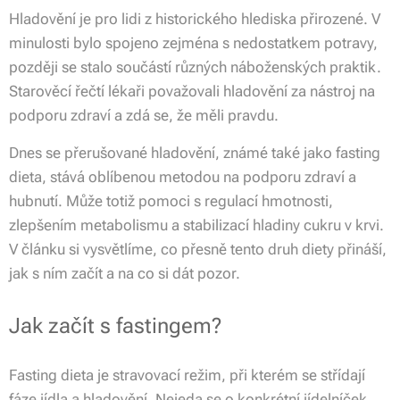
Hladovění je pro lidi z historického hlediska přirozené. V
minulosti bylo spojeno zejména s nedostatkem potravy,
později se stalo součástí různých náboženských praktik.
Starověcí řečtí lékaři považovali hladovění za nástroj na
podporu zdraví a zdá se, že měli pravdu.
Dnes se přerušované hladovění, známé také jako fasting
dieta, stává oblíbenou metodou na podporu zdraví a
hubnutí. Může totiž pomoci s regulací hmotnosti,
zlepšením metabolismu a stabilizací hladiny cukru v krvi.
V článku si vysvětlíme, co přesně tento druh diety přináší,
jak s ním začít a na co si dát pozor.
Jak začít s fastingem?
Fasting dieta je stravovací režim, při kterém se střídají
fáze jídla a hladovění. Nejeda se o konkrétní jídelníček,