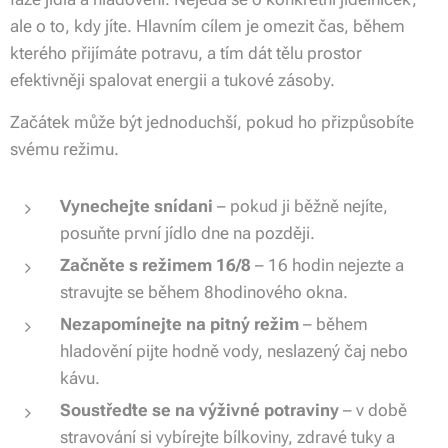
ale o to, kdy jíte. Hlavním cílem je omezit čas, během
kterého přijímáte potravu, a tím dát tělu prostor
efektivněji spalovat energii a tukové zásoby.
Začátek může být jednoduchší, pokud ho přizpůsobíte
svému režimu.
Vynechejte snídani
– pokud ji běžně nejíte,
posuňte první jídlo dne na později.
Začněte s režimem 16/8
– 16 hodin nejezte a
stravujte se během 8hodinového okna.
Nezapomínejte na pitný režim
– během
hladovění pijte hodně vody, neslazený čaj nebo
kávu.
Soustřeďte se na výživné potraviny
– v době
stravování si vybírejte bílkoviny, zdravé tuky a