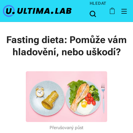
HLEDAT
Fasting dieta: Pomůže vám
hladovění, nebo uškodí?
Přerušovaný půst