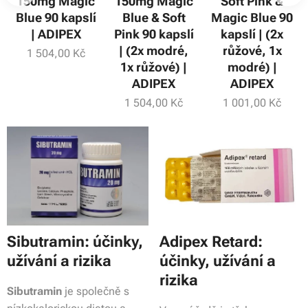
150mg Magic
150mg Magic
Soft Pink &
Blue 90 kapslí
Blue & Soft
Magic Blue 90
| ADIPEX
Pink 90 kapslí
kapslí | (2x
| (2x modré,
růžové, 1x
1 504,00
Kč
1x růžové) |
modré) |
ADIPEX
ADIPEX
1 504,00
Kč
1 001,00
Kč
Sibutramin: účinky,
Adipex Retard:
užívání a rizika
účinky, užívání a
rizika
Sibutramin
je společně s