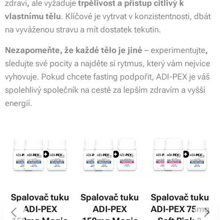
zdraví
,
ale vyžaduje
trpělivost a přístup citlivý k
vlastnímu tělu
. Klíčové je vytrvat v konzistentnosti, dbát
na vyváženou stravu a mít dostatek tekutin.
Nezapomeňte, že každé tělo je jiné
– experimentujte
,
sledujte své pocity a najděte si rytmus, který vám nejvíce
vyhovuje. Pokud chcete fasting podpořit, ADI-PEX je váš
spolehlivý společník na cestě za lepším zdravím a vyšší
energií.
Spalovač tuku
Spalovač tuku
Spalovač tuku
ADI-PEX
ADI-PEX
ADI-PEX 75mg