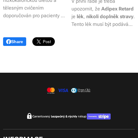
nízkokalorickou dietou a
V první řadě je třeba
tělesným cvičením
upozornit, že
Adipex Retard
doporučován pro pacienty s
je
lék
,
nikoli
doplněk stravy
.
nutriční obezitou, s
Tento lék musí být podáván
počátečním indexem
pouze pod dohledem lékaře,
tělesné hmotnosti (BMI)
protože
patří mezi
Share
vyšším
nebo r
ovným 30
anorektika
. Hlavní složkou
kg/m2
nebo u pacientů s
Adipexu je Fentermin v
BMI vyšším
nebo
rovným 27
množství
75 mg
, který
kg/m2
s jinými známými
působí jako prostředek k
rizikovými faktory než je
potlačení chuti k jídlu
.
cukrovka typu II
nebo
Vedle ní obsahuje tzv.
dyslipidemie
. Pomáhá
pomocné složky
–...
snižovat tělesnou
hmotnost...