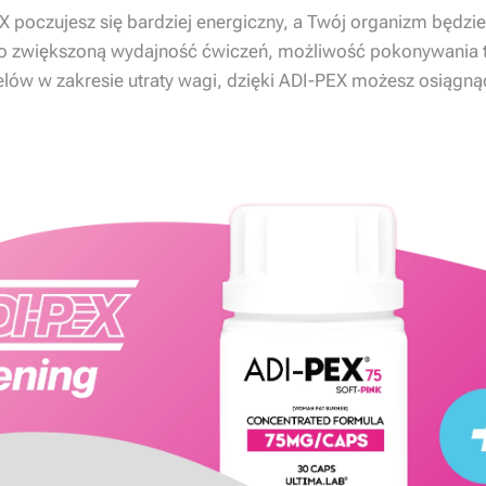
X poczujesz się bardziej energiczny, a Twój organizm będzie 
i o zwiększoną wydajność ćwiczeń, możliwość pokonywania t
elów w zakresie utraty wagi, dzięki ADI-PEX możesz osiągną