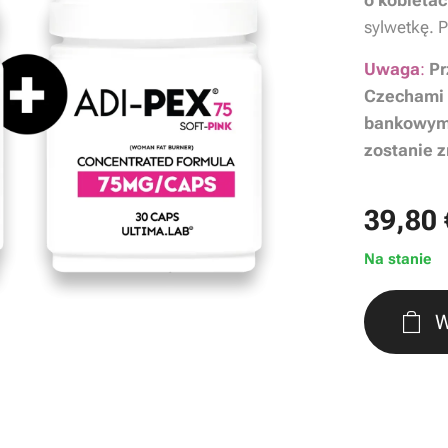
o kobieta
sylwetkę. P
Uwaga
:
Pr
Czechami 
bankowym.
zostanie z
39,80
Na stanie
W