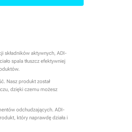
cji składników aktywnych, ADI-
iało spala tłuszcz efektywniej
roduktów.
ść. Nasz produkt został
czu, dzięki czemu możesz
ementów odchudzających. ADI-
odukt, który naprawdę działa i