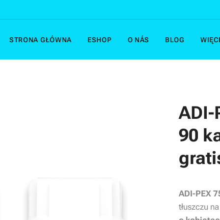
STRONA GŁÓWNA
ESHOP
O NÁS
BLOG
WIĘC
ADI-
90 k
grati
ADI-PEX 7
tłuszczu na