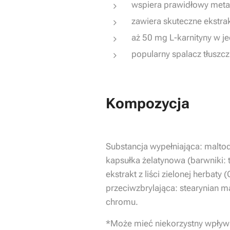
wspiera prawidłowy met
zawiera skuteczne ekstrakt
aż 50 mg L-karnityny w j
popularny spalacz tłuszcz
Kompozycja
Substancja wypełniająca: malto
kapsułka żelatynowa (barwniki: t
ekstrakt z liści zielonej herbaty
przeciwzbrylająca: stearynian m
chromu.
*Może mieć niekorzystny wpływ 