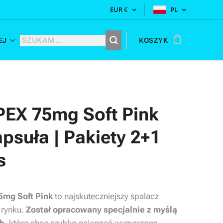
EUR
€
PL
EJ
KOSZYK
PEX 75mg Soft Pink
apsuła | Pakiety 2+1
s
5mg Soft Pink
to najskuteczniejszy spalacz
 rynku.
Został opracowany specjalnie z myślą