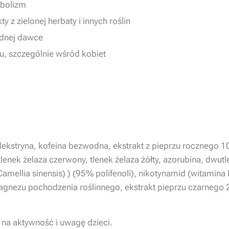
abolizm
y z zielonej herbaty i innych roślin
ednej dawce
u, szczególnie wśród kobiet
dekstryna, kofeina bezwodna, ekstrakt z pieprzu rocznego 
lenek żelaza czerwony, tlenek żelaza żółty, azorubina, dwutle
 (Camellia sinensis) ) (95% polifenoli), nikotynamid (witamina
agnezu pochodzenia roślinnego, ekstrakt pieprzu czarnego 25
na aktywność i uwagę dzieci.