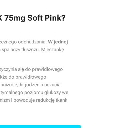
X 75mg Soft Pink?
utecznego odchudzania.
W jednej
h spalaczy tłuszczu. Mieszankę
zyczynia się do prawidłowego
także do prawidłowego
ganizmie, łagodzenia uczucia
ptymalnego poziomu glukozy we
izm i powoduje redukcję tkanki