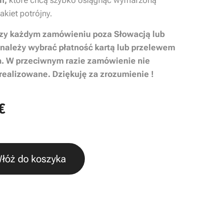
ch,
które chcą szybko osiągnąć wymarzoną
akiet potrójny.
zy każdym zamówieniu poza Słowacją lub
należy wybrać płatność kartą lub przelewem
 W przeciwnym razie zamówienie nie
realizowane. Dziękuję za zrozumienie !
€
łóż do koszyka