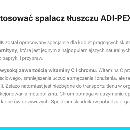
tosować spalacz tłuszczu ADI-PE
NK został opracowany specjalnie dla kobiet pragnących sk
rnityny
, która jest jednym z najpopularniejszych naturalnyc
 papryki i przypraw.
wysoką zawartością witaminy C i chromu
. Witamina C pr
ciowego, zmniejszenia uczucia zmęczenia i znużenia, ale 
i. Żelazo natomiast jest niezbędne do transportu tlenu w or
unkcjonowania metabolizmu. Chrom pomaga w utrzymaniu o
kładników odżywczych. Spektrum składników pobudza organ