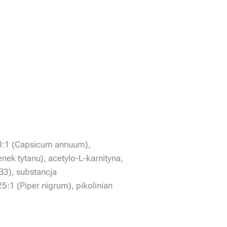
10:1 (Capsicum annuum),
nek tytanu), acetylo-L-karnityna,
 B3), substancja
:1 (Piper nigrum), pikolinian