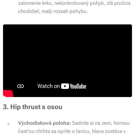
zalomenie krku, nekontrolovaný pohyb, zlá pozícia
chodidiel, malý rozsah pohybu.
3. Hip thrust s osou
Východisková poloha:
Sadnite si na zem, hornou
časťou chrbta sa oprite o lavicu, hlava zostáva v