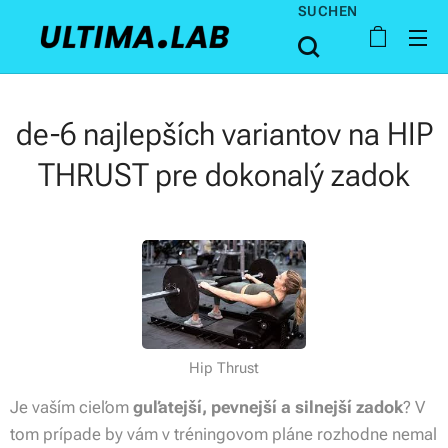
SUCHEN
de-6 najlepších variantov na HIP
THRUST pre dokonalý zadok
Hip Thrust
Je vaším cieľom
guľatejší, pevnejší a silnejší zadok
? V
tom prípade by vám v tréningovom pláne rozhodne nemal