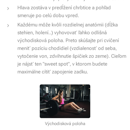
Hlava zostáva v predĺžení chrbtice a pohľad
smeruje po celú dobu vpred.
Každému môže kvôli rozdielnej anatómii (dĺžka
stehien, holení..) vyhovovať ľahko odlišná
východisková poloha. Preto skúšajte pri cvičení
meniť pozíciu chodidiel (vzdialenosť od seba,
vytočenie von, zdvihnutie špičiek zo zeme). Cieľom
je nájsť ten "sweet spot", v ktorom budete
maximálne cítiť zapojenie zadku.
Východisková poloha