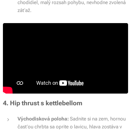
chodidiel, malý rozsah pohybu, nevhodne zvolená
záťaž.
4. Hip thrust s kettlebellom
Východisková poloha:
Sadnite si na zem, hornou
časťou chrbta sa oprite o lavicu, hlava zostáva v