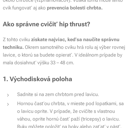
okolo chrbtice (vzpriamovačov). Vďaka tomu môže tento
cvik fungovať aj ako
prevencia bolesti chrbta.
Ako správne cvičiť hip thrust?
Z tohto cviku
získate najviac, keď sa naučíte správnu
techniku.
Okrem samotného cviku hrá rolu aj výber rovnej
lavice, o ktorú sa budete opierať. V ideálnom prípade by
mala dosiahnuť výšku 33 – 48 cm.
1. Východisková poloha
Sadnite si na zem chrbtom pred lavicu.
Hornou časťou chrbta, v mieste pod lopatkami, sa
o lavicu oprite. V prípade, že cvičíte s vlastnou
váhou, oprite hornú časť paží (tricepsy) o lavicu.
Ruky môžete položiť na boky alebo zaťať v päsť.