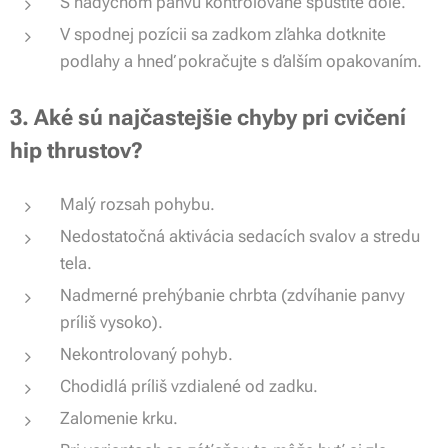
S nádychom panvu kontrolovane spustite dole.
V spodnej pozícii sa zadkom zľahka dotknite
podlahy a hneď pokračujte s ďalším opakovaním.
3. Aké sú najčastejšie chyby pri cvičení
hip thrustov?
Malý rozsah pohybu.
Nedostatočná aktivácia sedacích svalov a stredu
tela.
Nadmerné prehýbanie chrbta (zdvíhanie panvy
príliš vysoko).
Nekontrolovaný pohyb.
Chodidlá príliš vzdialené od zadku.
Zalomenie krku.