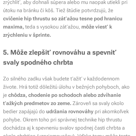
zrýchliť, aby dohnali súpera alebo mu naopak utiekli pri
útoku na bránku či kôš. Tiež štúdie potvrdzujú, že
cvičenie hip thrustu so záťažou tesne pod hranicu
maxima,
teda s vysokou záťažou,
môže viesť k
zrýchleniu v šprinte.
5. Môže zlepšiť rovnováhu a spevniť
svaly spodného chrbta
Zo silného zadku však budete ťažiť v každodennom
živote. Hrá totiž dôležitú úlohu v bežných pohyboch, ako
je
chôdza, chodenie po schodoch alebo zdvíhanie
ťažkých predmetov zo zeme.
Zároveň sa svaly okolo
bedier zapájajú do
udržania rovnováhy
pri akomkoľvek
pohybe. Okrem toho pri správnej technike hip thrustu
dochádza aj k spevneniu svalov spodnej časti chrbta a