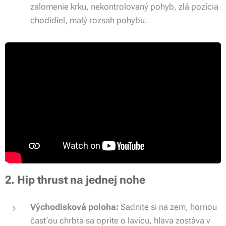
zalomenie krku, nekontrolovaný pohyb, zlá pozícia
chodidiel, malý rozsah pohybu.
2. Hip thrust na jednej nohe
Východisková poloha:
Sadnite si na zem, hornou
časťou chrbta sa oprite o lavicu, hlava zostáva v