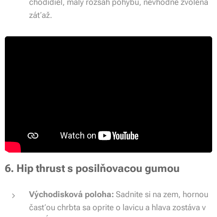
chodidiel, malý rozsah pohybu, nevhodne zvolená
záťaž.
6. Hip thrust s posilňovacou gumou
Východisková poloha:
Sadnite si na zem, hornou
časťou chrbta sa oprite o lavicu a hlava zostáva v