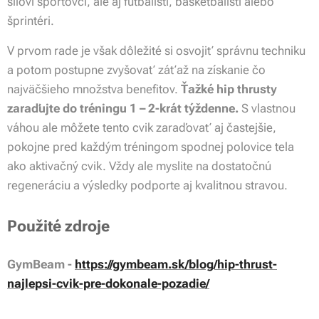
siloví športovci, ale aj futbalisti, basketbalisti alebo
šprintéri.
V prvom rade je však dôležité si osvojiť správnu techniku
a potom postupne zvyšovať záťaž na získanie čo
najväčšieho množstva benefitov.
Ťažké hip thrusty
zaraďujte do tréningu 1 – 2-krát týždenne.
S vlastnou
váhou ale môžete tento cvik zaraďovať aj častejšie,
pokojne pred každým tréningom spodnej polovice tela
ako aktivačný cvik. Vždy ale myslite na dostatočnú
regeneráciu a výsledky podporte aj kvalitnou stravou.
Použité zdroje
GymBeam -
https://gymbeam.sk/blog/hip-thrust-
najlepsi-cvik-pre-dokonale-pozadie/