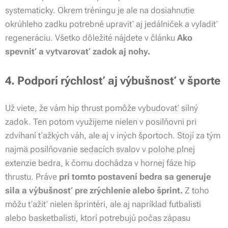
systematicky. Okrem tréningu je ale na dosiahnutie
okrúhleho zadku potrebné upraviť aj jedálniček a vyladiť
regeneráciu. Všetko dôležité nájdete v článku
Ako
spevniť a vytvarovať zadok aj nohy.
4. Podporí rýchlosť aj výbušnosť v športe
Už viete, že vám hip thrust pomôže vybudovať silný
zadok. Ten potom využijeme nielen v posilňovni pri
zdvíhaní ťažkých váh, ale aj v iných športoch. Stojí za tým
najmä posilňovanie sedacích svalov v polohe plnej
extenzie bedra, k čomu dochádza v hornej fáze hip
thrustu. Práve
pri tomto postavení bedra sa generuje
sila a výbušnosť pre zrýchlenie alebo šprint.
Z toho
môžu ťažiť nielen šprintéri, ale aj napríklad futbalisti
alebo basketbalisti, ktorí potrebujú počas zápasu