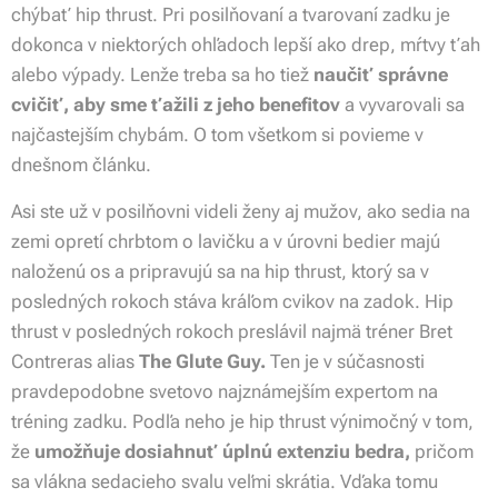
chýbať hip thrust. Pri posilňovaní a tvarovaní zadku je
dokonca v niektorých ohľadoch lepší ako drep, mŕtvy ťah
alebo výpady. Lenže treba sa ho tiež
naučiť správne
cvičiť, aby sme ťažili z jeho benefitov
a vyvarovali sa
najčastejším chybám. O tom všetkom si povieme v
dnešnom článku.
Asi ste už v posilňovni videli ženy aj mužov, ako sedia na
zemi opretí chrbtom o lavičku a v úrovni bedier majú
naloženú os a pripravujú sa na hip thrust, ktorý sa v
posledných rokoch stáva kráľom cvikov na zadok. Hip
thrust v posledných rokoch preslávil najmä tréner Bret
Contreras alias
The Glute Guy.
Ten je v súčasnosti
pravdepodobne svetovo najznámejším expertom na
tréning zadku. Podľa neho je hip thrust výnimočný v tom,
že
umožňuje dosiahnuť úplnú extenziu bedra,
pričom
sa vlákna sedacieho svalu veľmi skrátia. Vďaka tomu