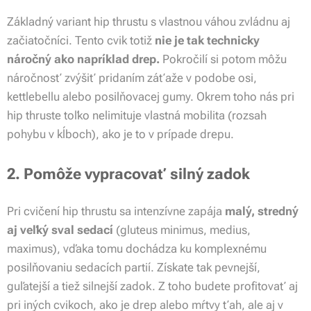
Základný variant hip thrustu s vlastnou váhou zvládnu aj
začiatočníci. Tento cvik totiž
nie je tak technicky
náročný ako napríklad drep.
Pokročilí si potom môžu
náročnosť zvýšiť pridaním záťaže v podobe osi,
kettlebellu alebo posilňovacej gumy. Okrem toho nás pri
hip thruste toľko nelimituje vlastná mobilita (rozsah
pohybu v kĺboch), ako je to v prípade drepu.
2. Pomôže vypracovať silný zadok
Pri cvičení hip thrustu sa intenzívne zapája
malý, stredný
aj veľký sval sedací
(gluteus minimus, medius,
maximus)
, vďaka tomu dochádza ku komplexnému
posilňovaniu sedacích partií. Získate tak pevnejší,
guľatejší a tiež silnejší zadok. Z toho budete profitovať aj
pri iných cvikoch, ako je drep alebo mŕtvy ťah, ale aj v