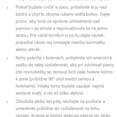
Pokiaľ budete cvičiť s osou, pritiahnite si ju nad
bedrá a chyťte oboma rukami vedľa bokov. Dajte
pozor, aby bola os správne umiestnená nad
panvou v jej strede a neprevažovala sa na jednu
stranu. Pre väčší komfort si na ňu dajte návlek,
prípadne okolo nej omotajte menšiu karimatku
alebo uterák.
Nohy pokrčte v kolenách, pritiahnite ich smerom k
zadku do takej vzdialenosti, aby pri zdvihnutí panvy
(do rovnobežky so zemou) boli vaše holene kolmo
k zemi (približne 90° uhol medzi zemou a
holeňami). Vďaka tomu budete zapájať najmä
sedacie svaly, a nie až toľko stehná.
Chodidlá alebo len päty nechajte na podlahe a
umiestnite približne do vzdialenosti na šírku
ramien. Kolená aj špičky smerujú mierne do strán.