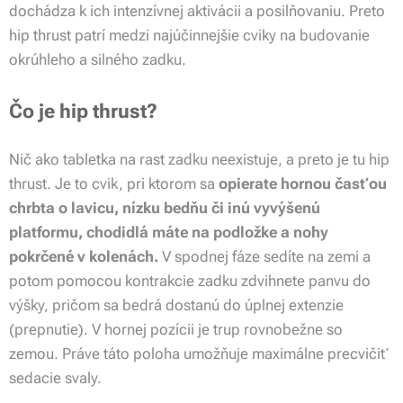
dochádza k ich intenzívnej aktivácii a posilňovaniu. Preto
hip thrust patrí medzi najúčinnejšie cviky na budovanie
okrúhleho a silného zadku.
Čo je hip thrust?
Nič ako tabletka na rast zadku neexistuje, a preto je tu hip
thrust. Je to cvik, pri ktorom sa
opierate hornou časťou
chrbta o lavicu, nízku bedňu či inú vyvýšenú
platformu, chodidlá máte na podložke a nohy
pokrčené v kolenách.
V spodnej fáze sedíte na zemi a
potom pomocou kontrakcie zadku zdvihnete panvu do
výšky, pričom sa bedrá dostanú do úplnej extenzie
(prepnutie). V hornej pozícii je trup rovnobežne so
zemou. Práve táto poloha umožňuje maximálne precvičiť
sedacie svaly.