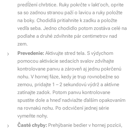
predĺžení chrbtice. Ruky pokrčte v lakťoch, oprite
sa so zadnou stranou paží o lavicu a ruky položte
na boky. Chodidlá pritiahnite k zadku a položte
vedľa seba. Jedno chodidlo potom zostáva celé na
podlahe a druhé zdvihnite pár centimetrov nad
zem.
Prevedenie:
Aktivujte stred tela. S výdychom
pomocou aktivácie sedacích svalov zdvíhajte
kontrolovane panvu a zároveň aj jednu pokrčenú
nohu. V hornej fáze, kedy je trup rovnobežne so
zemou, pridajte 1 – 2 sekundovú výdrž a aktívne
zatínajte zadok. Potom panvu kontrolovane
spustite dole a hneď nadviažte ďalším opakovaním
na rovnakú nohu. Po odcvičení jednej série
vymeňte nohy.
Časté chyby:
Prehýbanie bedier v hornej pozícii,