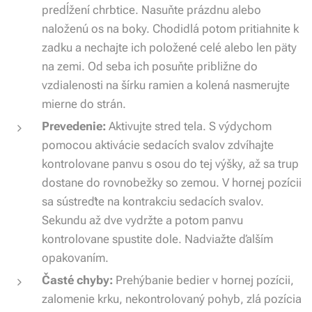
predĺžení chrbtice. Nasuňte prázdnu alebo
naloženú os na boky. Chodidlá potom pritiahnite k
zadku a nechajte ich položené celé alebo len päty
na zemi. Od seba ich posuňte približne do
vzdialenosti na šírku ramien a kolená nasmerujte
mierne do strán.
Prevedenie:
Aktivujte stred tela. S výdychom
pomocou aktivácie sedacích svalov zdvíhajte
kontrolovane panvu s osou do tej výšky, až sa trup
dostane do rovnobežky so zemou. V hornej pozícii
sa sústreďte na kontrakciu sedacích svalov.
Sekundu až dve vydržte a potom panvu
kontrolovane spustite dole. Nadviažte ďalším
opakovaním.
Časté chyby:
Prehýbanie bedier v hornej pozícii,
zalomenie krku, nekontrolovaný pohyb, zlá pozícia