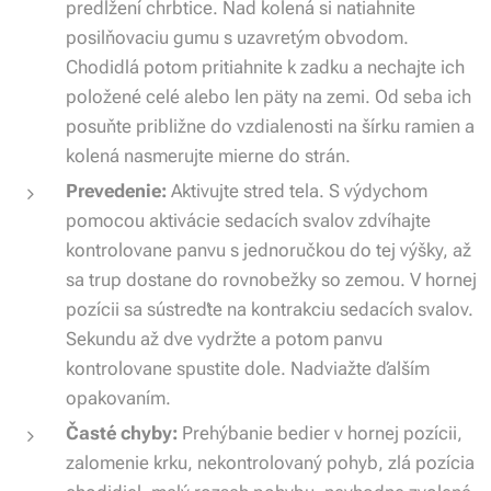
predĺžení chrbtice. Nad kolená si natiahnite
posilňovaciu gumu s uzavretým obvodom.
Chodidlá potom pritiahnite k zadku a nechajte ich
položené celé alebo len päty na zemi. Od seba ich
posuňte približne do vzdialenosti na šírku ramien a
kolená nasmerujte mierne do strán.
Prevedenie:
Aktivujte stred tela. S výdychom
pomocou aktivácie sedacích svalov zdvíhajte
kontrolovane panvu s jednoručkou do tej výšky, až
sa trup dostane do rovnobežky so zemou. V hornej
pozícii sa sústreďte na kontrakciu sedacích svalov.
Sekundu až dve vydržte a potom panvu
kontrolovane spustite dole. Nadviažte ďalším
opakovaním.
Časté chyby:
Prehýbanie bedier v hornej pozícii,
zalomenie krku, nekontrolovaný pohyb, zlá pozícia