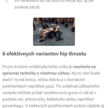
Pri variantoch so záťažou to môže byť aj zle
zvolená záťaž.
6 efektívnych variantov hip thrustu
Prvým krokom ovládnutia tohto cviku je
naučenie sa
správnej techniky s vlastnou váhou.
Na to vám bude
stačiť rovná lavica, nižšia debna a v domácich
podmienkach napríklad gauč. Po zvládnutí základného
variantu môžete pridať posilňovaciu gumu či záťaž v
podobe osi, jednoručky, kettlebellu alebo napríklad
powerbagu. V niektorých posilňovniach potom nájdete aj