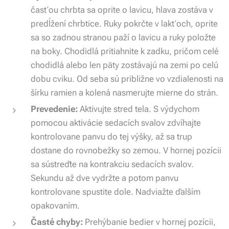
časťou chrbta sa oprite o lavicu, hlava zostáva v
predĺžení chrbtice. Ruky pokrčte v lakťoch, oprite
sa so zadnou stranou paží o lavicu a ruky položte
na boky. Chodidlá pritiahnite k zadku, pričom celé
chodidlá alebo len päty zostávajú na zemi po celú
dobu cviku. Od seba sú približne vo vzdialenosti na
šírku ramien a kolená nasmerujte mierne do strán.
Prevedenie:
Aktivujte stred tela. S výdychom
pomocou aktivácie sedacích svalov zdvíhajte
kontrolovane panvu do tej výšky, až sa trup
dostane do rovnobežky so zemou. V hornej pozícii
sa sústreďte na kontrakciu sedacích svalov.
Sekundu až dve vydržte a potom panvu
kontrolovane spustite dole. Nadviažte ďalším
opakovaním.
Časté chyby:
Prehýbanie bedier v hornej pozícii,