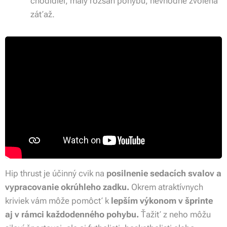
chodidiel, malý rozsah pohybu, nevhodne zvolená
záťaž.
Hip thrust je účinný cvik na
posilnenie sedacích svalov a
vypracovanie okrúhleho zadku.
Okrem atraktívnych
kriviek vám môže pomôcť k
lepším výkonom v šprinte
aj v rámci každodenného pohybu.
Ťažiť z neho môžu