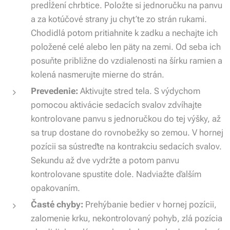
predĺžení chrbtice. Položte si jednoručku na panvu
a za kotúčové strany ju chyťte zo strán rukami.
Chodidlá potom pritiahnite k zadku a nechajte ich
položené celé alebo len päty na zemi. Od seba ich
posuňte približne do vzdialenosti na šírku ramien a
kolená nasmerujte mierne do strán.
Prevedenie:
Aktivujte stred tela. S výdychom
pomocou aktivácie sedacích svalov zdvíhajte
kontrolovane panvu s jednoručkou do tej výšky, až
sa trup dostane do rovnobežky so zemou. V hornej
pozícii sa sústreďte na kontrakciu sedacích svalov.
Sekundu až dve vydržte a potom panvu
kontrolovane spustite dole. Nadviažte ďalším
opakovaním.
Časté chyby:
Prehýbanie bedier v hornej pozícii,
zalomenie krku, nekontrolovaný pohyb, zlá pozícia