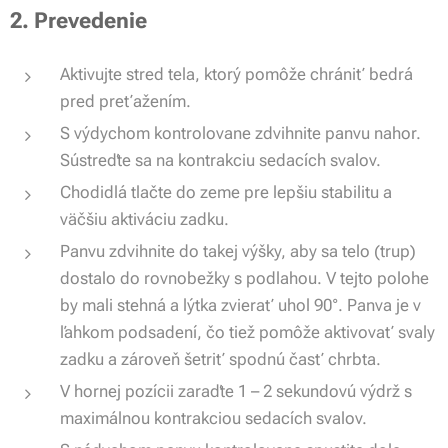
2. Prevedenie
Aktivujte stred tela, ktorý pomôže chrániť bedrá
pred preťažením.
S výdychom kontrolovane zdvihnite panvu nahor.
Sústreďte sa na kontrakciu sedacích svalov.
Chodidlá tlačte do zeme pre lepšiu stabilitu a
väčšiu aktiváciu zadku.
Panvu zdvihnite do takej výšky, aby sa telo (trup)
dostalo do rovnobežky s podlahou. V tejto polohe
by mali stehná a lýtka zvierať uhol 90°. Panva je v
ľahkom podsadení, čo tiež pomôže aktivovať svaly
zadku a zároveň šetriť spodnú časť chrbta.
V hornej pozícii zaraďte 1 – 2 sekundovú výdrž s
maximálnou kontrakciou sedacích svalov.