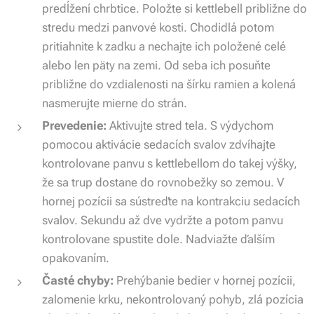
predĺžení chrbtice. Položte si kettlebell približne do
stredu medzi panvové kosti. Chodidlá potom
pritiahnite k zadku a nechajte ich položené celé
alebo len päty na zemi. Od seba ich posuňte
približne do vzdialenosti na šírku ramien a kolená
nasmerujte mierne do strán.
Prevedenie:
Aktivujte stred tela. S výdychom
pomocou aktivácie sedacích svalov zdvíhajte
kontrolovane panvu s kettlebellom do takej výšky,
že sa trup dostane do rovnobežky so zemou. V
hornej pozícii sa sústreďte na kontrakciu sedacích
svalov. Sekundu až dve vydržte a potom panvu
kontrolovane spustite dole. Nadviažte ďalším
opakovaním.
Časté chyby:
Prehýbanie bedier v hornej pozícii,
zalomenie krku, nekontrolovaný pohyb, zlá pozícia