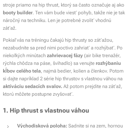
stroje priamo na hip thrust, ktorý sa často označuje aj ako
booty builder
. Ten vám bude viesť pohyb, takže nie je tak
náročný na techniku. Len je potrebné zvoliť vhodnú
záťaž.
Pokiaľ vás na tréningu čakajú hip thrusty so záťažou,
nezabudnite sa pred nimi poctivo zahriať a rozhýbať. Po
niekoľkých minútach
zahrievacej fázy
(air bike trenažér,
rýchla chôdza na páse, švihadlo) sa venujte
rozhýbaniu
kĺbov celého tela
, najmä bedier, kolien a členkov. Potom
si dajte napríklad 2 série hip thrustov s vlastnou váhou na
aktiváciu sedacích svalov.
Až potom prejdite na záťaž,
ktorú môžete postupne zvyšovať.
1. Hip thrust s vlastnou váhou
Východisková poloha:
Sadnite si na zem, hornou