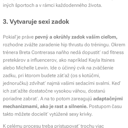
iných športoch a v rámci každodenného života.
3. Vytvaruje sexi zadok
Pokiaľ je práve
pevný a okrúhly zadok vaším cieľom,
rozhodne zvážte zaradenie hip thrustu do tréningu. Okrem
trénera Breta Contrerasa naňho nedá dopustiť rad fitness
pretekárov a influencerov, ako napríklad Kayla Itsines
alebo Michelle Lewin. Ide o účinný cvik na zväčšenie
zadku, pri ktorom budete záťaž (os s kotúčmi,
jednoručku) zdvíhať najmä vašimi sedacími svalmi. Keď
ich zaťažíte dostatočne vysokou váhou, dostanú
poriadne zabrať. A na to potom zareagujú
adaptačnými
mechanizmami, ako je rast a silnenie.
Postupom času
takto môžete docieliť vytúžené sexy krivky.
K celému procesu treba pristupovať trochu viac