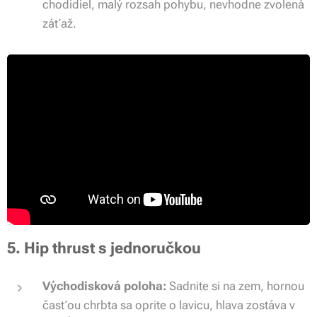
chodidiel, malý rozsah pohybu, nevhodne zvolená
záťaž.
5. Hip thrust s jednoručkou
Východisková poloha:
Sadnite si na zem, hornou
časťou chrbta sa oprite o lavicu, hlava zostáva v