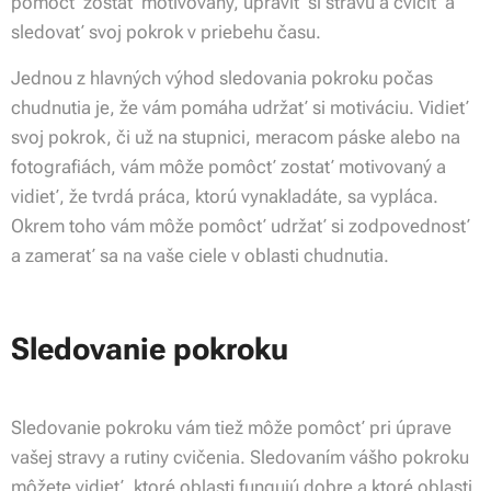
pomôcť zostať motivovaný, upraviť si stravu a cvičiť a
sledovať svoj pokrok v priebehu času.
Jednou z hlavných výhod sledovania pokroku počas
chudnutia je, že vám pomáha udržať si motiváciu. Vidieť
svoj pokrok, či už na stupnici, meracom páske alebo na
fotografiách, vám môže pomôcť zostať motivovaný a
vidieť, že tvrdá práca, ktorú vynakladáte, sa vypláca.
Okrem toho vám môže pomôcť udržať si zodpovednosť
a zamerať sa na vaše ciele v oblasti chudnutia.
Sledovanie pokroku
Sledovanie pokroku vám tiež môže pomôcť pri úprave
vašej stravy a rutiny cvičenia. Sledovaním vášho pokroku
môžete vidieť, ktoré oblasti fungujú dobre a ktoré oblasti