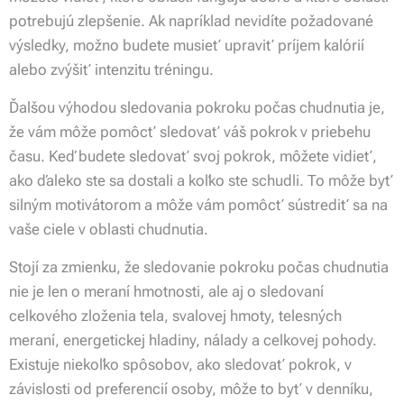
potrebujú zlepšenie. Ak napríklad nevidíte požadované
výsledky, možno budete musieť upraviť príjem kalórií
alebo zvýšiť intenzitu tréningu.
Ďalšou výhodou sledovania pokroku počas chudnutia je,
že vám môže pomôcť sledovať váš pokrok v priebehu
času. Keď budete sledovať svoj pokrok, môžete vidieť,
ako ďaleko ste sa dostali a koľko ste schudli. To môže byť
silným motivátorom a môže vám pomôcť sústrediť sa na
vaše ciele v oblasti chudnutia.
Stojí za zmienku, že sledovanie pokroku počas chudnutia
nie je len o meraní hmotnosti, ale aj o sledovaní
celkového zloženia tela, svalovej hmoty, telesných
meraní, energetickej hladiny, nálady a celkovej pohody.
Existuje niekoľko spôsobov, ako sledovať pokrok, v
závislosti od preferencií osoby, môže to byť v denníku,