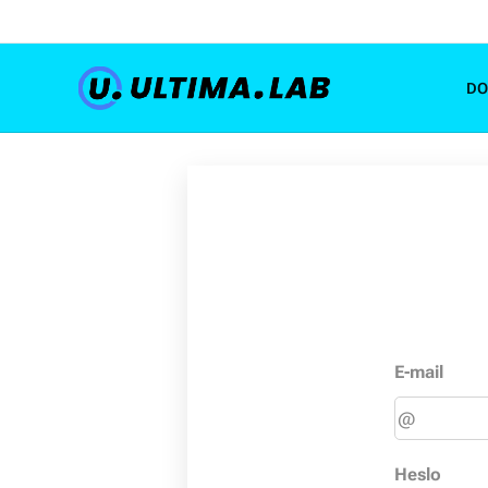
D
E-mail
Heslo