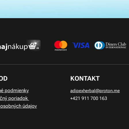
OD
KONTAKT
é podmienky
adipexherbal@proton.me
čný poriadok
+421 911
700 163
 osobných údajov