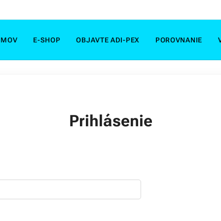
OMOV
E-SHOP
OBJAVTE ADI-PEX
POROVNANIE
Prihlásenie