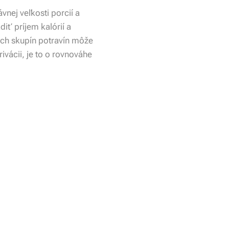
nej veľkosti porcií a
iť príjem kalórií a
ych skupín potravín môže
rivácii, je to o rovnováhe