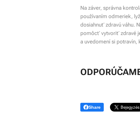
Na záver, správna kontro
používaním odmeriek, lyží
dosiahnuť zdravú váhu. N
pomôcť vytvoriť zdravé jed
a uvedomení si potravín,
ODPORÚČAME
Share