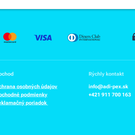
bchod
Rýchly kontakt
chrana osobných údajov
info@adi-pex.sk
bchodné podmienky
+421 911
700 163
eklamačný poriadok