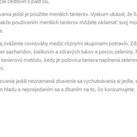
cie cestovín s päsťou.
ia jedál je použitie menších tanierov. Výskum ukázal, že ľu
 takže používaním menších tanierov môžete oklamať svoj mozo
e.
 aj zváženie rovnováhy medzi rôznymi skupinami potravín. Zd
sacharidov, bielkovín a zdravých tukov a porciu zeleniny. N
anierovú metódu, kedy je polovica taniera naplnená zelenino
mi.
ovanie jedál neznamená zbavenie sa vychutnávania si jedla, a
 hladu a neprejedaním sa a dbaním na to, čo konzumujete.