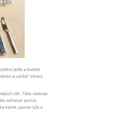
ožstvo jedla a budete
hodobo si udržať zdravú
ských váh. Tieto nástroje
šie odmerať porcie.
a kariet, porcie ryže s