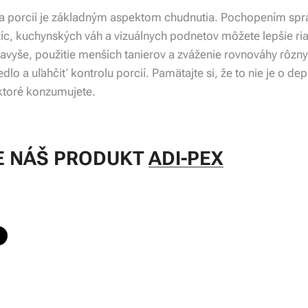
la porcií je základným aspektom chudnutia. Pochopením správ
c, kuchynských váh a vizuálnych podnetov môžete lepšie riad
avyše, použitie menších tanierov a zváženie rovnováhy rôzn
lo a uľahčiť kontrolu porcií. Pamätajte si, že to nie je o dep
 ktoré konzumujete.
 NÁŠ PRODUKT
ADI-PEX