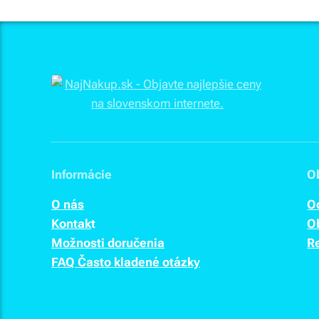
Informácie
O
O nás
O
Kontak
t
O
Možnosti doručenia
R
FAQ Často kladené otázky