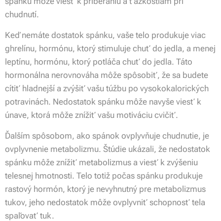
spánku môže viesť k priberaniu a ťažkostiam pri
chudnutí.
Keď nemáte dostatok spánku, vaše telo produkuje viac
ghrelínu, hormónu, ktorý stimuluje chuť do jedla, a menej
leptínu, hormónu, ktorý potláča chuť do jedla. Táto
hormonálna nerovnováha môže spôsobiť, že sa budete
cítiť hladnejší a zvýšiť vašu túžbu po vysokokalorických
potravinách. Nedostatok spánku môže navyše viesť k
únave, ktorá môže znížiť vašu motiváciu cvičiť.
Ďalším spôsobom, ako spánok ovplyvňuje chudnutie, je
ovplyvnenie metabolizmu. Štúdie ukázali, že nedostatok
spánku môže znížiť metabolizmus a viesť k zvýšeniu
telesnej hmotnosti. Telo totiž počas spánku produkuje
rastový hormón, ktorý je nevyhnutný pre metabolizmus
tukov, jeho nedostatok môže ovplyvniť schopnosť tela
spaľovať tuk.