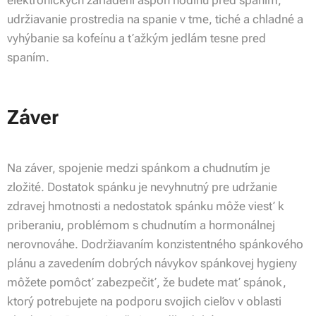
elektronických zariadení aspoň hodinu pred spaním,
udržiavanie prostredia na spanie v tme, tiché a chladné a
vyhýbanie sa kofeínu a ťažkým jedlám tesne pred
spaním.
Záver
Na záver, spojenie medzi spánkom a chudnutím je
zložité. Dostatok spánku je nevyhnutný pre udržanie
zdravej hmotnosti a nedostatok spánku môže viesť k
priberaniu, problémom s chudnutím a hormonálnej
nerovnováhe. Dodržiavaním konzistentného spánkového
plánu a zavedením dobrých návykov spánkovej hygieny
môžete pomôcť zabezpečiť, že budete mať spánok,
ktorý potrebujete na podporu svojich cieľov v oblasti