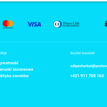
klep
Szybki kontakt
rywatność
adipexherbal@proto
arunki biznesowe
olityka zwrotów
+421 911
700 163