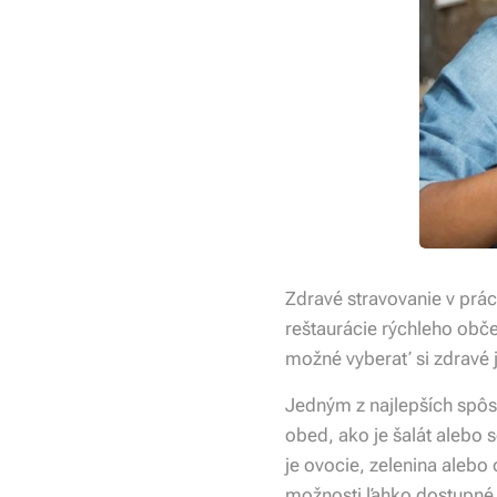
Zdravé stravovanie v prá
reštaurácie rýchleho obče
možné vyberať si zdravé je
Jedným z najlepších spôsob
obed, ako je šalát alebo 
je ovocie, zelenina aleb
možnosti ľahko dostupné 