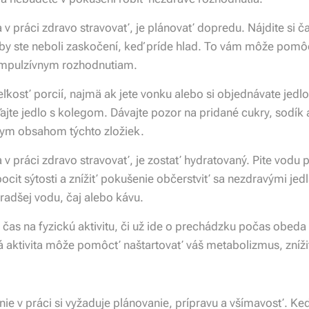
 práci zdravo stravovať, je plánovať dopredu. Nájdite si ča
aby ste neboli zaskočení, keď príde hlad. To vám môže pom
 impulzívnym rozhodnutiam.
veľkosť porcií, najmä ak jete vonku alebo si objednávate jedl
ajte jedlo s kolegom. Dávajte pozor na pridané cukry, sodík 
kym obsahom týchto zložiek.
v práci zdravo stravovať, je zostať hydratovaný. Pite vodu
it sýtosti a znížiť pokušenie občerstviť sa nezdravými jed
 radšej vodu, čaj alebo kávu.
 čas na fyzickú aktivitu, či už ide o prechádzku počas obed
á aktivita môže pomôcť naštartovať váš metabolizmus, znížiť
ie v práci si vyžaduje plánovanie, prípravu a všímavosť. Keď 