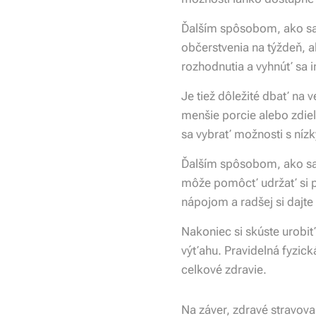
Ďalším spôsobom, ako sa v
občerstvenia na týždeň, 
rozhodnutia a vyhnúť sa
Je tiež dôležité dbať na 
menšie porcie alebo zdieľ
sa vybrať možnosti s níz
Ďalším spôsobom, ako sa 
môže pomôcť udržať si poc
nápojom a radšej si dajte
Nakoniec si skúste urobiť
výťahu. Pravidelná fyzick
celkové zdravie.
Na záver, zdravé stravovan