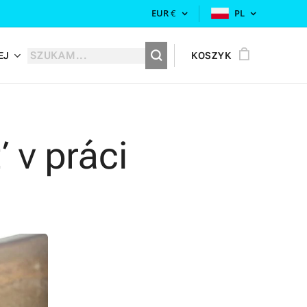
EUR
€
PL
EJ
KOSZYK
 v práci