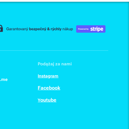
Podążaj za nami
I
nstagram
n.me
F
acebook
outube
Y