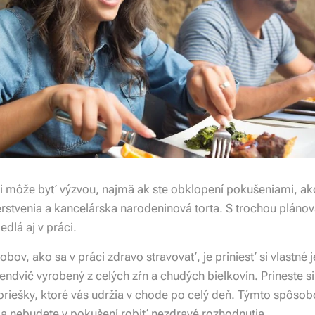
ci môže byť výzvou, najmä ak ste obklopení pokušeniami, ak
rstvenia a kancelárska narodeninová torta. S trochou plánova
dlá aj v práci.
ov, ako sa v práci zdravo stravovať, je priniesť si vlastné j
sendvič vyrobený z celých zŕn a chudých bielkovín. Prineste s
o oriešky, ktoré vás udržia v chode po celý deň. Týmto spôs
a nebudete v pokušení robiť nezdravé rozhodnutia.