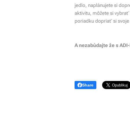
jedlo, naplánujete si dop
aktivitu, môžete si vybrať
poriadku dopriať si svoj
A nezabúdajte že s ADI-P
Share