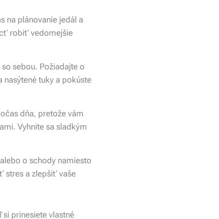
s na plánovanie jedál a
ôcť robiť vedomejšie
o so sebou. Požiadajte o
a nasýtené tuky a pokúste
 počas dňa, pretože vám
lami. Vyhnite sa sladkým
a alebo o schody namiesto
 stres a zlepšiť vaše
si prinesiete vlastné