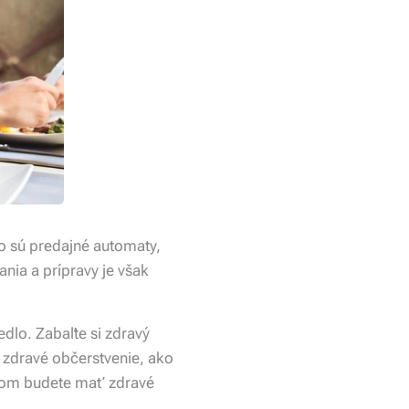
o sú predajné automaty,
nia a prípravy je však
edlo. Zabaľte si zdravý
i zdravé občerstvenie, ako
obom budete mať zdravé