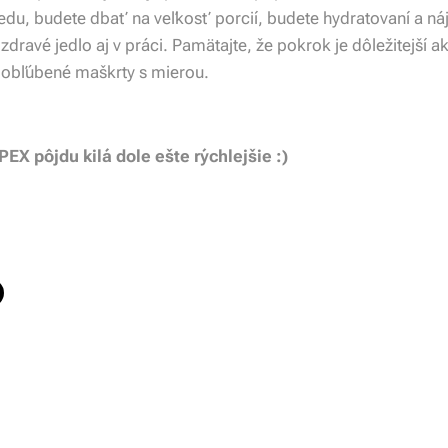
redu, budete dbať na veľkosť porcií, budete hydratovaní a náj
 zdravé jedlo aj v práci. Pamätajte, že pokrok je dôležitejší 
e obľúbené maškrty s mierou.
EX pôjdu kilá dole ešte rýchlejšie :)