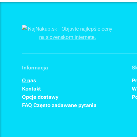
Informacja
S
O n
as
P
Kontak
t
W
Opcje dostawy
P
FAQ
Często zadawane pytania