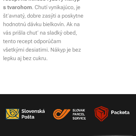
s tvarohom
. Chutí vynikajúco, je
šťavnatý, dobre zasýti a poskytne
hodnotnú dávku bielkovín. Ak na
vás prišla chuť na sladký obed,
tento recept odporúčam
všetkými desiatimi. Nákyp je bez
lepku aj bez cukru.