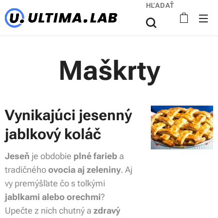
HĽADAŤ
Maškrty
Vynikajúci jesenný
jablkový koláč
Jeseň
je obdobie
plné farieb
a
tradičného
ovocia aj zeleniny
. Aj
vy premýšľate čo s toľkými
jablkami alebo orechmi
?
Upečte z nich chutný a
zdravý