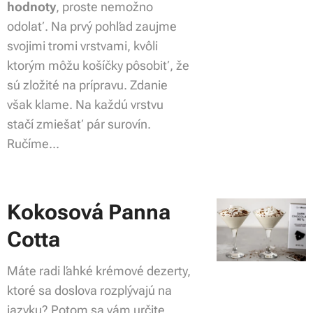
hodnoty
, proste nemožno
odolať. Na prvý pohľad zaujme
svojimi tromi vrstvami, kvôli
ktorým môžu košíčky pôsobiť, že
sú zložité na prípravu. Zdanie
však klame. Na každú vrstvu
stačí zmiešať pár surovín.
Ručíme...
Kokosová Panna
Cotta
Máte radi ľahké krémové dezerty,
ktoré sa doslova rozplývajú na
jazyku? Potom sa vám určite