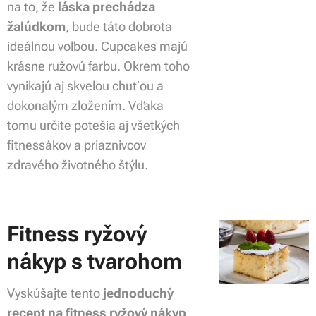
na to, že
láska prechádza
žalúdkom
, bude táto dobrota
ideálnou voľbou. Cupcakes majú
krásne ružovú farbu. Okrem toho
vynikajú aj skvelou chuťou a
dokonalým zložením. Vďaka
tomu určite potešia aj všetkých
fitnessákov a priaznivcov
zdravého životného štýlu.
Fitness ryžový
nákyp s tvarohom
Vyskúšajte tento
jednoduchý
recept na fitness ryžový nákyp