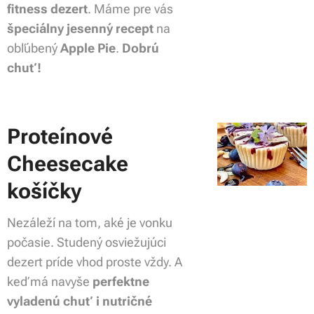
fitness dezert
. Máme pre vás
špeciálny jesenný recept
na
obľúbený
Apple Pie
.
Dobrú
chuť!
Proteínové
Cheesecake
košíčky
Nezáleží na tom, aké je vonku
počasie. Studený osviežujúci
dezert príde vhod proste vždy. A
keď má navyše
perfektne
vyladenú chuť i nutričné